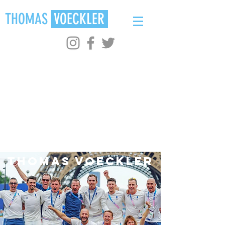
THOMAS
VOECKLER
Site officiel de
Thomas Voeckler
-
thomasvoeckler
THOMAS VOECKLER