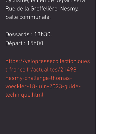
Cyclisme, le lieu de départ sera : 
Rue de la Greffelière, Nesmy, 
Salle communale.
Dossards : 13h30.
Départ : 15h00.
https://velopressecollection.oues
t-france.fr/actualites/21498-
nesmy-challenge-thomas-
voeckler-18-juin-2023-guide-
technique.html