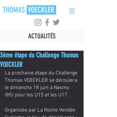
THOMAS
VOECKLER
ACTUALITÉS
3ème étape du Challenge Thomas
VOECKLER
La prochaine étape du Challenge 
Thomas VOECKLER se déroulera 
le dimanche 18 juin à Nesmy 
(85) pour les U15 et les U17.
Organisée par La Roche Vendée 