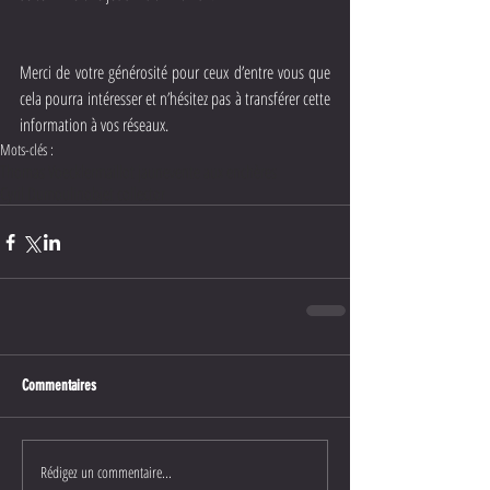
Merci de votre générosité pour ceux d’entre vous que 
cela pourra intéresser et n’hésitez pas à transférer cette 
information à vos réseaux.
Mots-clés :
Thomas Voeckler
maillot jaune
vente aux enchères
Cyril Dumoulin
objet collector
Commentaires
Rédigez un commentaire...