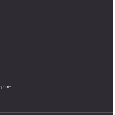
ey-Gorez
oeckler
Course