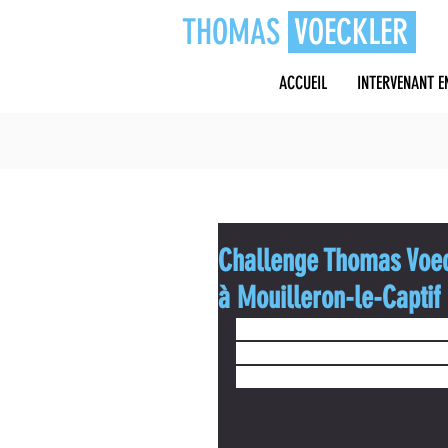
THOMAS
VOECKLER
ACCUEIL
INTERVENANT E
Challenge Thomas Voeck
à Mouilleron-le-Captif
Ce dimanche 4 octobre 2020, a eu lieu la 
habite dans la commune, était sur place p
course. Une belle journée pour les concur