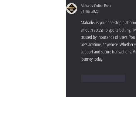
Mahadev Online Book
31 mai 2025
Mahadev is your one stop platform f
smooth access to sports betting, li
trusted by thousands of users. You 
bets anytime, anywhere. Whether yo
support and secure transactions. V
journey today.
J'aime
Répondre