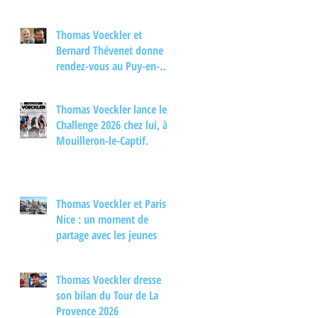
Thomas Voeckler et
Bernard Thévenet donne
rendez-vous au Puy-en-
Velay pour un moment
d'échange autour du
Thomas Voeckler lance le
cyclisme
Challenge 2026 chez lui, à
Mouilleron-le-Captif.
Thomas Voeckler et Paris-
Nice : un moment de
partage avec les jeunes
Thomas Voeckler dresse
son bilan du Tour de La
Provence 2026