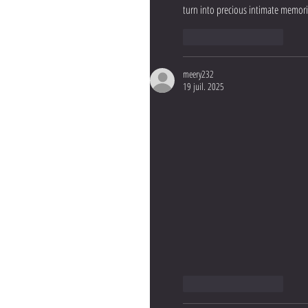
turn into precious intimate memorie
J'aime
Répondre
meery232
19 juil. 2025
J'aime
Répondre