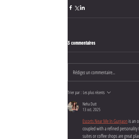
3 commentaires
Rédigez un commentaire...
Trier par :
Les plus récents
Neha Dutt
13 oct. 2025
Escorts Near Me In Gurgaon
 is an 
coupled with a refined personality t
suites or coffee shops are great p