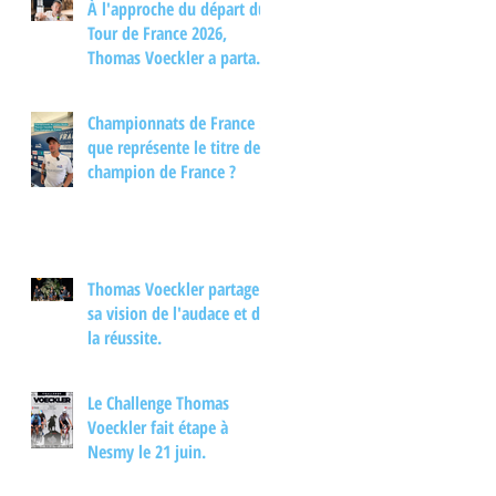
À l'approche du départ du
Tour de France 2026,
Thomas Voeckler a partagé
son regard sur les
principaux enjeux de cette
Championnats de France :
nouvelle édition dans une
que représente le titre de
interview.
champion de France ?
Thomas Voeckler partage
sa vision de l'audace et de
la réussite.
Le Challenge Thomas
Voeckler fait étape à
Nesmy le 21 juin.