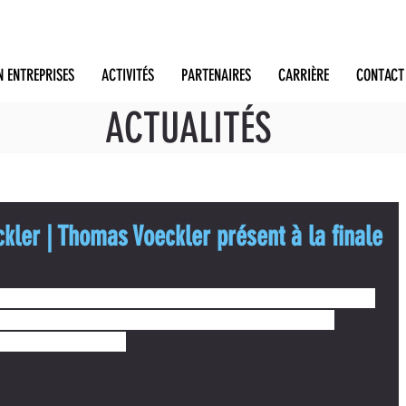
N ENTREPRISES
ACTIVITÉS
PARTENAIRES
CARRIÈRE
CONTACT
ACTUALITÉS
ler | Thomas Voeckler présent à la finale
finale du 
Challenge Thomas Voeckler
 à Mouilleron-le-Captif. 
Thomas
, qui 
our encourager les 130 jeunes, minimes et cadets qui participaient à la 
rents et le public présent. 