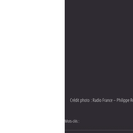
Crédit photo : Radio France – Philippe R
Mots-clés :
Thomas Voeckler
Cyclisme
challenge thomas v