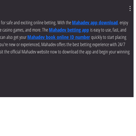
or safe and exciting online betting. With the 
Mahadev app download
,
 enjoy 
ve casino games, and more. The 
Mahadev betting app
 is easy to use, fast, and 
can also get your 
Mahadev book online ID number
quickly to start placing 
u're new or experienced, Mahadev offers the best betting experience with 24/7 
isit the official Mahadev website now to download the app and begin your winning 