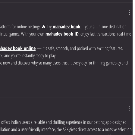
latform for online betting? 🔥 Try
mahadev book
 – your all-in-one destination 
d virtual games. With your own
mahadev book ID
, enjoy fast transactions, real-time 
hadev book online
 — it's safe, smooth, and packed with exciting features. 
ck, and you’re instantly ready to play!
k
 now and discover why so many users trust it every day for thrilling gameplay and 
offers Indian users a reliable and thrilling experience in our betting app designed 
llation and a user-friendly interface, the APK gives direct access to a massive selection 