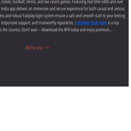
 cricket, football, tennis, and live casino games. Featuring real-time odds and over 
India app delivers an immersive and secure experience for both casual and serious 
cess and robust Fairplay login system ensure a safe and smooth start to your betting 
, responsive support, and trustworthy reputation,
Fairplay Club App
 is a top 
ross the country. Don’t wait—download the APK today and enjoy premium…
Afficher plus