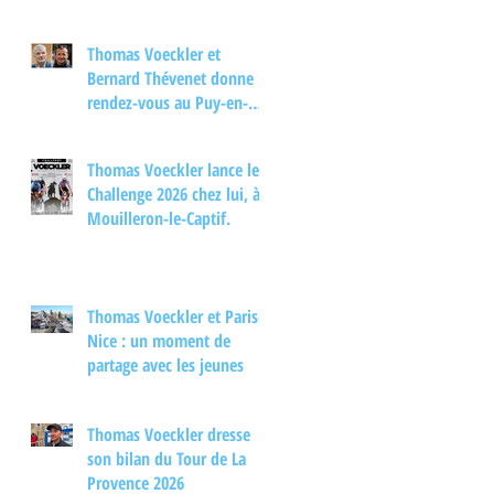
Thomas Voeckler et
Bernard Thévenet donne
rendez-vous au Puy-en-
Velay pour un moment
d'échange autour du
Thomas Voeckler lance le
cyclisme
Challenge 2026 chez lui, à
Mouilleron-le-Captif.
Thomas Voeckler et Paris-
Nice : un moment de
partage avec les jeunes
Thomas Voeckler dresse
son bilan du Tour de La
Provence 2026