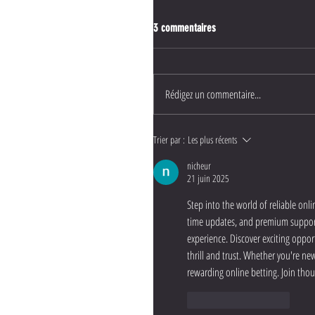
3 commentaires
Rédigez un commentaire...
Trier par :
Les plus récents
nicheur
21 juin 2025
Step into the world of reliable onl
time updates, and premium support.
experience. Discover exciting oppor
thrill and trust. Whether you're ne
rewarding online betting. Join thous
J'aime
Répondre