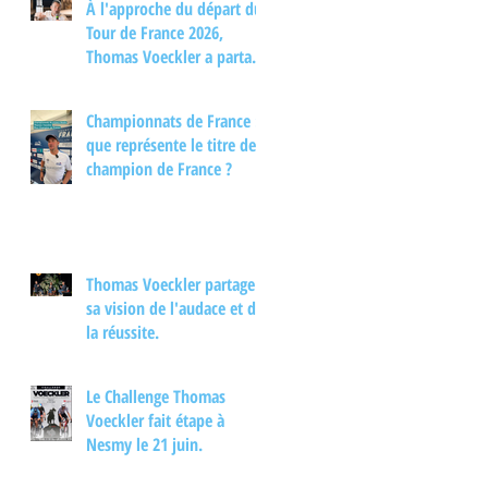
À l'approche du départ du
Tour de France 2026,
Thomas Voeckler a partagé
son regard sur les
principaux enjeux de cette
Championnats de France :
nouvelle édition dans une
que représente le titre de
interview.
champion de France ?
Thomas Voeckler partage
sa vision de l'audace et de
la réussite.
Le Challenge Thomas
Voeckler fait étape à
Nesmy le 21 juin.