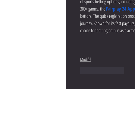
of sports betting options, including
300+ games, the 
Fairplay 24 App
bettors. The quick registration pro
journey. Known for its fast payouts
choice for betting enthusiasts ac
Modifié
J'aime
Répondre