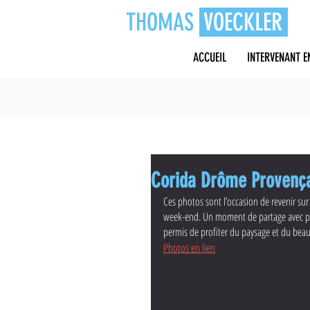
THOMAS
VOECKLER
ACCUEIL
INTERVENANT E
Corida Drôme Provença
Ces photos sont l’occasion de revenir su
week-end. Un moment de partage avec plu
permis de profiter du paysage et du bea
Photos en lien