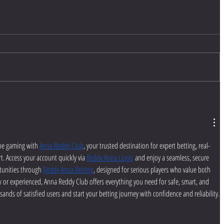
ine gaming with 
Anna Reddy Club
, your trusted destination for expert betting, real-
 Access your account quickly via 
Reddy Anna Login
 and enjoy a seamless, secure 
tunities through 
Reddy Anna Betting
, designed for serious players who value both 
w or experienced, Anna Reddy Club offers everything you need for safe, smart, and 
ands of satisfied users and start your betting journey with confidence and reliability.