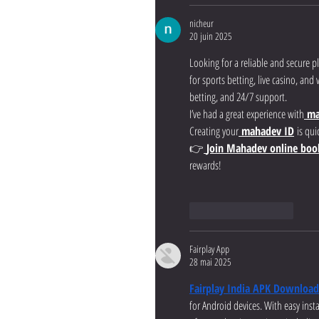
nicheur
20 juin 2025
Looking for a reliable and secure p
for sports betting, live casino, an
betting, and 24/7 support.
I’ve had a great experience with
ma
Creating your
mahadev ID
 is qui
👉
Join Mahadev online boo
rewards!
J'aime
Répondre
Fairplay App
28 mai 2025
Fairplay India APK Download
for Android devices. With easy insta