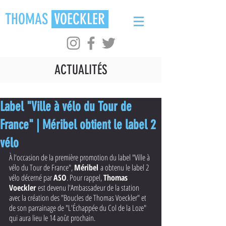
THOMAS
VOECKLER
ACTUALITÉS
Label "Ville à vélo du Tour de
France" | Méribel obtient le label 2
vélo
À l'occasion de la première promotion du label "Ville à 
vélo du Tour de France", 
Méribel 
a obtenu le label 2 
vélo décerné par 
ASO
. Pour rappel, 
Thomas 
Voeckler 
est devenu l'Ambassadeur de la station 
avec la création des "Boucles de Thomas Voeckler" et 
de son parrainage de "L'Échappée du Col de la Loze" 
qui aura lieu le 14 août prochain. 