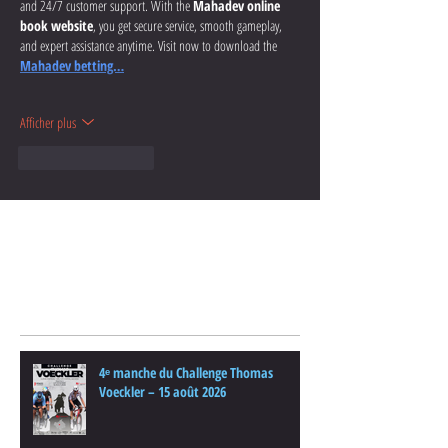
and 24/7 customer support. With the 
Mahadev online 
book website
, you get secure service, smooth gameplay, 
and expert assistance anytime. Visit now to download the 
Mahadev betting…
Afficher plus
J'aime
Répondre
Posts Récents
4ᵉ manche du Challenge Thomas
Voeckler – 15 août 2026