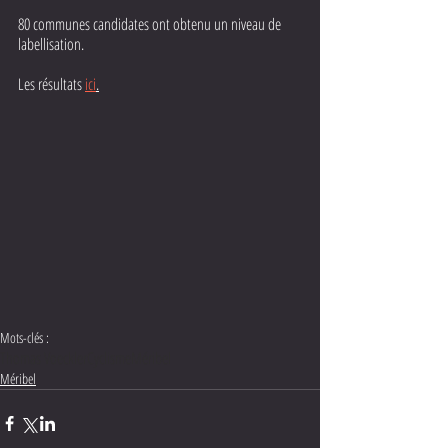
80 communes candidates ont obtenu un niveau de 
labellisation. 
Les résultats 
ici
.
Mots-clés :
Thomas Voeckler
Cyclisme
Méribel
Méribel