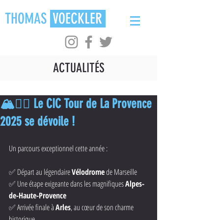
THOMAS
VOECKLER
ACTUALITÉS
🏔🚴‍♂️ Le CIC Tour de La Provence
2025 se dévoile !
Un parcours exceptionnel cette année :
✅ Départ au légendaire 
Vélodrome
 de Marseille
✅ Une étape exigeante dans les magnifiques 
Alpes-
de-Haute-Provence
✅ Arrivée finale à 
Arles
, au cœur de son charme 
historique