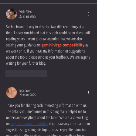
Viola Allen
27 mars 2025
Such a beautiful way to describe two different things at a 
time. I never considered that this topic could be so deep until 
reading yours! I want to draw attention that we are also 
seeking your guidance on 
gemini virgo compatibility
 as 
we work on it. If you have any information or suggestions 
about the topic, please send us your feedback. We are eagerly 
waiting for your further blog.
J'aime
Répondre
lucy raven
20 mars 2025
Thank you for sharing such interesting information with us. 
The details you mentioned in this blog really helped me to 
understand everything about the topic. We are also working 
on 
virgo and cancer friendship
 if you have any information or 
suggestions regarding this topic, please reply after scouring 
our website. We await your new blog and feedback for our 