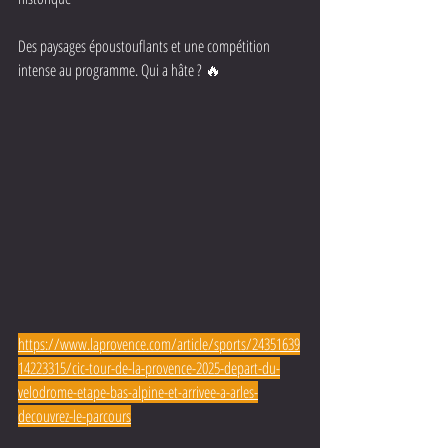
Des paysages époustouflants et une compétition 
intense au programme. Qui a hâte ? 🔥
https://www.laprovence.com/article/sports/24351639
14223315/cic-tour-de-la-provence-2025-depart-du-
velodrome-etape-bas-alpine-et-arrivee-a-arles-
decouvrez-le-parcours