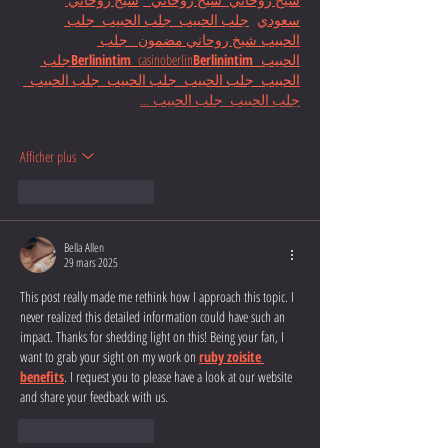
سعودي
جلب الحبيب
  جلب الحبيب
  جلب 
الحبيب
 شيخ روحاني مضمون 
  جلب 
جلب 
Berlinintim
  casinoberlin
Berlinintim
الحبيب  
الحبيب
  جلب الحبيب
  جلب الحبيب  
جلب الحبيب  
 …
جلب الحبيب
جلب الحبيب  
Afficher plus
J'aime
Répondre
Bella Allen
29 mars 2025
This post really made me rethink how I approach this topic. I 
never realized this detailed information could have such an 
impact. Thanks for shedding light on this! Being your fan, I 
want to grab your sight on my work on 
ruby zoisite 
benefits
. I request you to please have a look at our website 
and share your feedback with us.
J'aime
Répondre