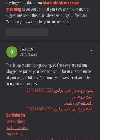
seeking your guidance on 
black obsidian crystal 
meaning
 as we work on it. If you have any information or 
suggestions about the topic, please send us your feedback. 
We are eagerly waiting for your further blog.
J'aime
Répondre
ali88 kiki88
30 mars 2025
That is really attention-grabbing, You’re a very professional 
blogger.I’ve joined your feed and sit up for in quest of more 
of your wonderful post.Additionally, I have shared your site 
in my social networks
شيخ روحاني في برلين 00491634511222
شيخ روحاني
رقم شيخ روحاني
شيخ روحاني في برلين 00491634511222
Berlinintim
bestbacklinks
backlinkservices
buybacklink
شيخ روحاني  
شيخ روحاني  
شيخ روحاني 