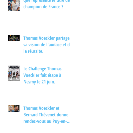
que représente le titre de
interview.
champion de France ?
Thomas Voeckler partage
sa vision de l'audace et de
la réussite.
Le Challenge Thomas
Voeckler fait étape à
Nesmy le 21 juin.
Thomas Voeckler et
Bernard Thévenet donne
rendez-vous au Puy-en-
Velay pour un moment