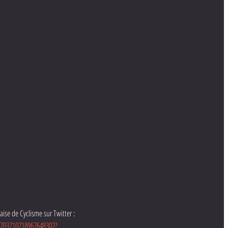
ise de Cyclisme sur Twitter : 
/1703710718967648302?