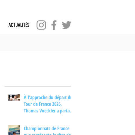
ACTUALITÉS
Posts Récents
À l'approche du départ du
Tour de France 2026,
Thomas Voeckler a partagé
son regard sur les
principaux enjeux de cette
Championnats de France :
nouvelle édition dans une