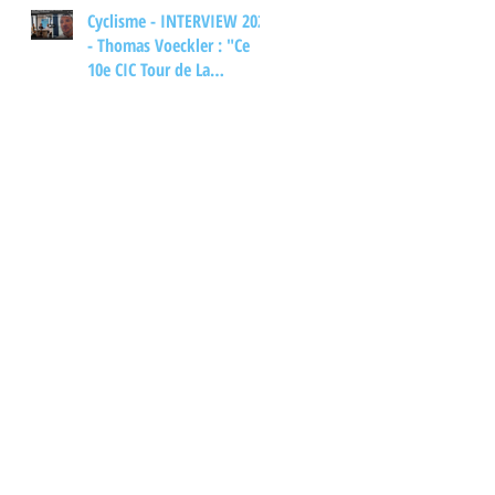
Cyclisme - INTERVIEW 2026
- Thomas Voeckler : "Ce
10e CIC Tour de La
Provence... ça m'aurait
bien plu"