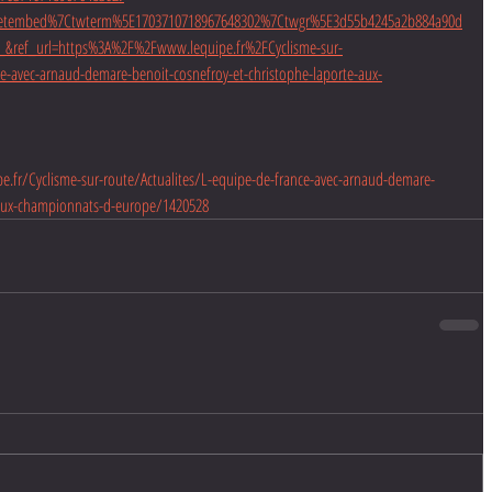
eetembed%7Ctwterm%5E1703710718967648302%7Ctwgr%5E3d55b4245a2b884a90d
&ref_url=https%3A%2F%2Fwww.lequipe.fr%2FCyclisme-sur-
e-avec-arnaud-demare-benoit-cosnefroy-et-christophe-laporte-aux-
e.fr/Cyclisme-sur-route/Actualites/L-equipe-de-france-avec-arnaud-demare-
e-aux-championnats-d-europe/1420528