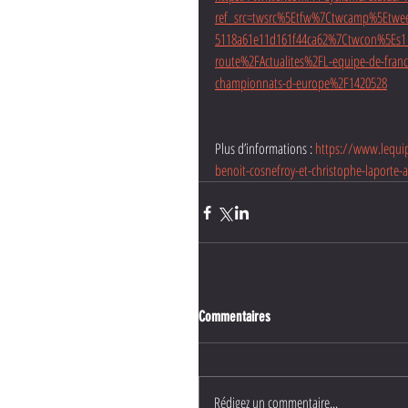
ref_src=twsrc%5Etfw%7Ctwcamp%5Etw
5118a61e11d161f44ca62%7Ctwcon%5Es1_
route%2FActualites%2FL-equipe-de-franc
championnats-d-europe%2F1420528
Plus d’informations : 
https://www.lequip
benoit-cosnefroy-et-christophe-laport
Commentaires
Rédigez un commentaire...