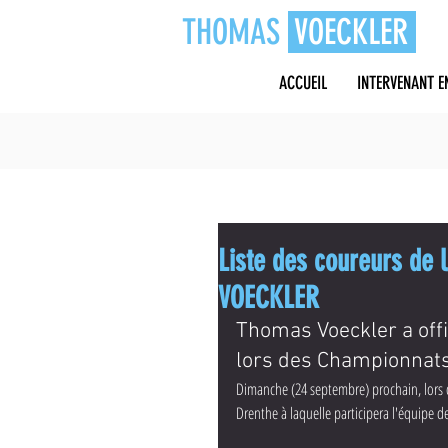
THOMAS
VOECKLER
ACCUEIL
INTERVENANT E
Liste des coureurs de 
VOECKLER
Thomas Voeckler a offi
lors des Championnats
Dimanche (24 septembre) prochain, lors 
Drenthe à laquelle participera l'équipe 