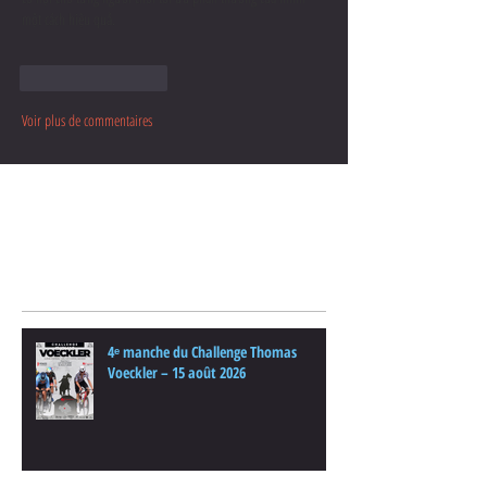
một cách hiệu quả.
J'aime
Répondre
Voir plus de commentaires
Posts Récents
4ᵉ manche du Challenge Thomas
Voeckler – 15 août 2026