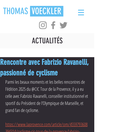
THOMAS
VOECKLER
ACTUALITÉS
Rencontre avec Fabrizio Ravanelli,
passionné de cyclisme
Parmi les beaux moments et les belles rencontres de 
l’édition 2025 du @CIC Tour de la Provence, il y a eu 
celle avec Fabrizio Ravanelli, conseiller institutionnel et 
sportif du Président de l’Olympique de Marseille, et 
grand fan de cyclisme. 
https://www.laprovence.com/article/om/4559793608
394314/cyclisme-cic-tour-de-la-provence-fabrizio-