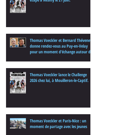
Thomas Voeckler et Bernard Thévenet
donne rendez-vous au Puy-en-Velay
pour un moment d'échange autour du
cyclisme
Thomas Voeckler lance le Challenge
2026 chez lui, à Mouilleron-le-Captif.
Thomas Voeckler et Paris-Nice : un
moment de partage avec les jeunes