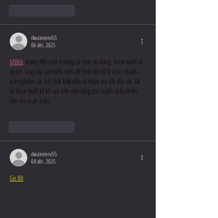
J'aime
Répondre
dwainnervi55
06 déc. 2025
MB66
 mang đến môi trường cá cược đa dạng, minh bạch và 
uy tín. Truy cập taimb66 com để theo dõi tỷ lệ cược chuẩn, 
trải nghiệm các trò chơi hấp dẫn và nhận ưu đãi đặc sắc, tất 
cả được thiết kế tối ưu trên nền tảng trực tuyến thân thiện, 
tiện lợi và an toàn.
J'aime
Répondre
dwainnervi55
04 déc. 2025
Go 88
 thu hút người chơi nhờ giao diện trực quan, tính 
năng hiện đại và tốc độ xử lý ấn tượng. Khi truy cập vào go88 
sa com, người dùng dễ dàng tìm kiếm trò chơi phù hợp và 
tận hưởng những ưu đãi hấp dẫn liên tục được cập nhật, tạo 
cơ hội cho từng người chơi tối ưu phần thưởng của mình 