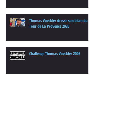
Thomas Voeckler dresse son bilan du
Tour de La Provence 2026
Challenge Thomas Voeckler 2026
Archives
août 2026
(1)
1 post
juillet 2026
(1)
1 post
juin 2026
(4)
4 posts
avril 2026
(1)
1 post
mars 2026
(1)
1 post