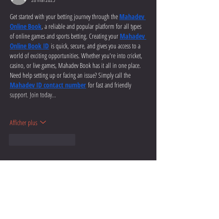
Get started with your betting journey through the
Mahadev 
Online Book
, a reliable and popular platform for all types 
of online games and sports betting. Creating your 
Mahadev 
Online Book ID
 is quick, secure, and gives you access to a 
world of exciting opportunities. Whether you're into cricket, 
casino, or live games, Mahadev Book has it all in one place. 
Need help setting up or facing an issue? Simply call the 
Mahadev ID contact number
 for fast and friendly 
support. Join today…
Afficher plus
J'aime
Répondre
Posts Récents