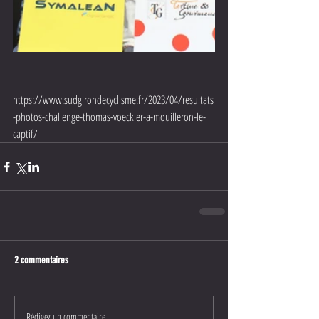
https://www.sudgirondecyclisme.fr/2023/04/resultats
-photos-challenge-thomas-voeckler-a-mouilleron-le-
captif/
2 commentaires
Rédigez un commentaire...