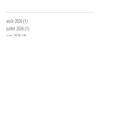
Archives
août 2026
(1)
1 post
juillet 2026
(1)
1 post
juin 2026
(4)
4 posts
avril 2026
(1)
1 post
mars 2026
(1)
1 post
février 2026
(1)
1 post
janvier 2026
(2)
2 posts
décembre 2025
(1)
1 post
novembre 2025
(1)
1 post
septembre 2025
(7)
7 posts
juillet 2025
(1)
1 post
juin 2025
(1)
1 post
mai 2025
(2)
2 posts
avril 2025
(3)
3 posts
mars 2025
(2)
2 posts
février 2025
(6)
6 posts