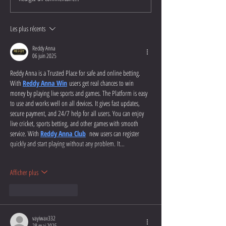
Les plus récents
Reddy Anna
06 juin 2025
Reddy Anna is a Trusted Place for safe and online betting. 
With 
Reddy Anna Win
 users get real chances to win 
money by playing live sports and games. The Platform is easy 
to use and works well on all devices. It gives fast updates, 
secure payment, and 24/7 help for all users. You can enjoy 
live cricket, sports betting, and other games with smooth 
service. With 
Reddy Anna Club
  new users can register 
quickly and start playing without any problem. It…
Afficher plus
J'aime
Répondre
vayiwax332
28 mai 2025