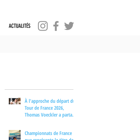
ACTUALITÉS
Posts Récents
À l'approche du départ du
Tour de France 2026,
Thomas Voeckler a partagé
son regard sur les
principaux enjeux de cette
Championnats de France :
nouvelle édition dans une