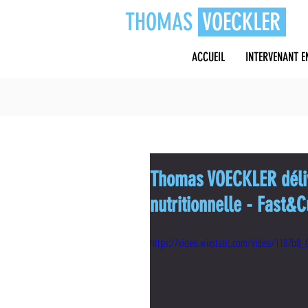
THOMAS
VOECKLER
ACCUEIL
INTERVENANT E
Thomas VOECKLER déli
nutritionnelle - Fast&
https://video.wixstatic.com/video/1187b