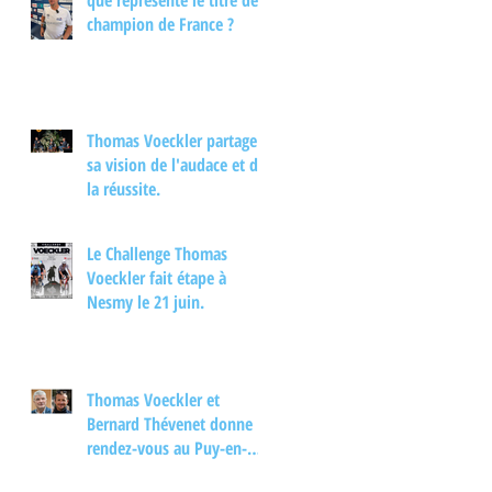
que représente le titre de
interview.
champion de France ?
Thomas Voeckler partage
sa vision de l'audace et de
la réussite.
Le Challenge Thomas
Voeckler fait étape à
Nesmy le 21 juin.
Thomas Voeckler et
Bernard Thévenet donne
rendez-vous au Puy-en-
Velay pour un moment