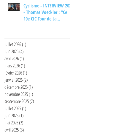
Cyclisme - INTERVIEW 2026
- Thomas Voeckler : "Ce
10e CIC Tour de La
Provence... ça m'aurait
Archives
bien plu"
juillet 2026
(1)
1 post
juin 2026
(4)
4 posts
avril 2026
(1)
1 post
mars 2026
(1)
1 post
février 2026
(1)
1 post
janvier 2026
(2)
2 posts
décembre 2025
(1)
1 post
novembre 2025
(1)
1 post
septembre 2025
(7)
7 posts
juillet 2025
(1)
1 post
juin 2025
(1)
1 post
mai 2025
(2)
2 posts
avril 2025
(3)
3 posts