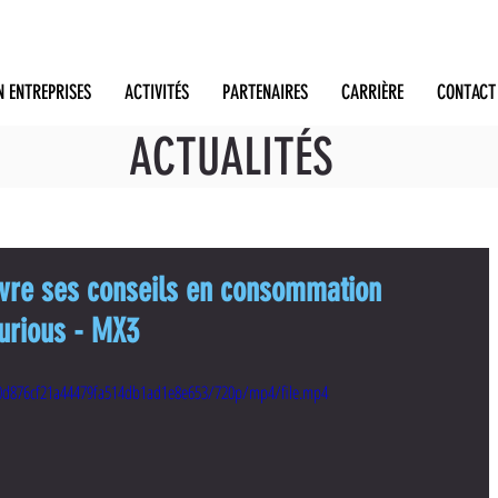
N ENTREPRISES
ACTIVITÉS
PARTENAIRES
CARRIÈRE
CONTACT
ACTUALITÉS
vre ses conseils en consommation
Curious - MX3
8_0d876cf21a44479fa514db1ad1e8e653/720p/mp4/file.mp4