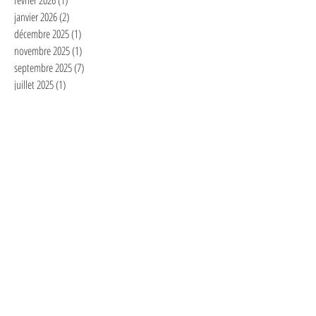
février 2026
(1)
1 post
janvier 2026
(2)
2 posts
décembre 2025
(1)
1 post
novembre 2025
(1)
1 post
septembre 2025
(7)
7 posts
juillet 2025
(1)
1 post
juin 2025
(1)
1 post
mai 2025
(2)
2 posts
avril 2025
(3)
3 posts
mars 2025
(2)
2 posts
février 2025
(6)
6 posts
janvier 2025
(4)
4 posts
décembre 2024
(1)
1 post
novembre 2024
(3)
3 posts
octobre 2024
(2)
2 posts
septembre 2024
(2)
2 posts
août 2024
(1)
1 post
juillet 2024
(2)
2 posts
avril 2024
(1)
1 post