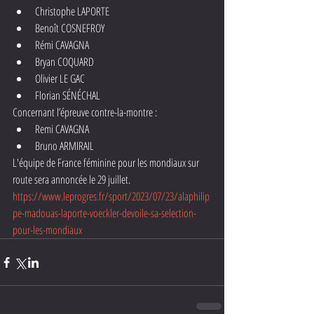
Christophe LAPORTE
Benoît COSNEFROY
Rémi CAVAGNA
Bryan COQUARD
Olivier LE GAC
Florian SÉNÉCHAL
Concernant l’épreuve contre-la-montre :
Remi CAVAGNA
Bruno ARMIRAIL
L'équipe de France féminine pour les mondiaux sur 
route sera annoncée le 29 juillet.
https://www.leprogres.fr/sport/2023/07/23/alaphilip
pe-madouas-laporte-voeckler-devoile-sa-selection-
pour-les-mondiaux