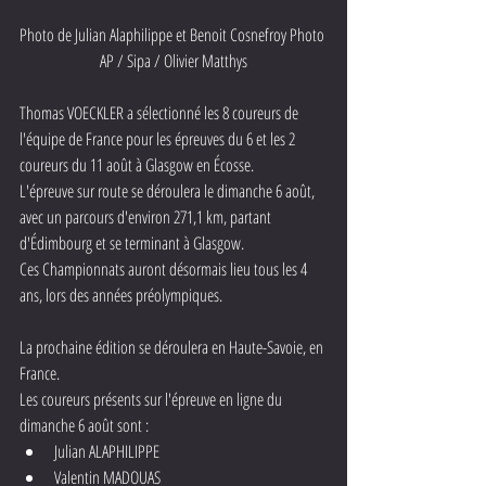
Photo de
 Julian Alaphilippe et Benoit Cosnefroy Photo 
AP / Sipa / Olivier Matthys
Thomas VOECKLER a sélectionné les 8 coureurs de 
l'équipe de France pour les épreuves du 6 et les 2 
coureurs du 11 août à Glasgow en Écosse.
L'épreuve sur route se déroulera le dimanche 6 août, 
avec un parcours d'environ 271,1 km, partant 
d'Édimbourg et se terminant à Glasgow.
Ces Championnats auront désormais lieu tous les 4 
ans, lors des années préolympiques.
La prochaine édition se déroulera en Haute-Savoie, en 
France.
Les coureurs présents sur l'épreuve en ligne du 
dimanche 6 août sont :
Julian ALAPHILIPPE
Valentin MADOUAS