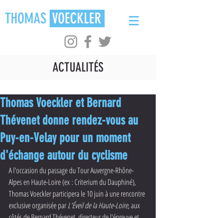
THOMAS
VOECKLER
ACTUALITÉS
Thomas Voeckler et Bernard
Thévenet donne rendez-vous au
Puy-en-Velay pour un moment
d'échange autour du cyclisme
A l'occasion du passage du Tour Auvergne-Rhône-
Alpes en Haute-Loire (ex : Criterium du Dauphiné), 
Thomas Voeckler participera le 10 juin à une rencontre 
exclusive organisée par 
L'Éveil de la Haute-Loire
, aux 
côtés de Bernard Thévenet, directeur de l'épreuve et 