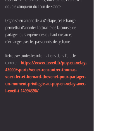
double vainqueur du Tour de France.
Organisé en amont de la 4ᵉ étape, cet échange 
permettra d'aborder l'actualité de la course, de 
partager leurs expériences du haut niveau et 
d'échanger avec les passionnés de cyclisme.
Retrouvez toutes les informations dans l'article 
complet :
https://www.leveil.fr/puy-en-velay-
43000/sports/venez-rencontrer-thomas-
voeckler-et-bernard-thevenet-pour-partager-
un-moment-privilegie-au-puy-en-velay-avec-
l-eveil-i_14994396/