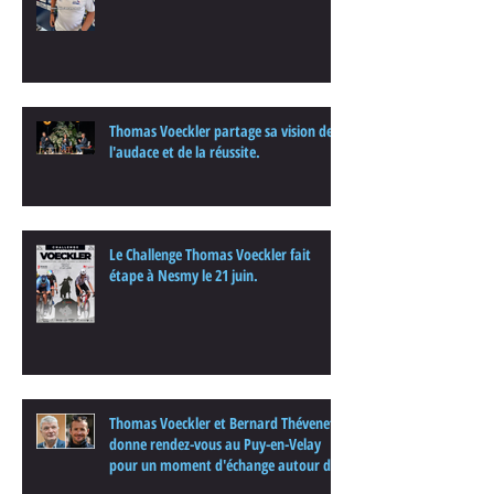
Thomas Voeckler partage sa vision de
l'audace et de la réussite.
Le Challenge Thomas Voeckler fait
étape à Nesmy le 21 juin.
Thomas Voeckler et Bernard Thévenet
donne rendez-vous au Puy-en-Velay
pour un moment d'échange autour du
cyclisme