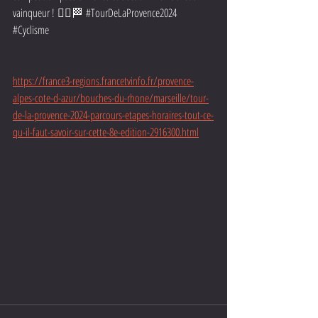
vainqueur ! 🚴‍♂️🏁 
#TourDeLaProvence2024
#Cyclisme
https://france3-regions.francetvinfo.fr/provence-
alpes-cote-d-azur/bouches-du-rhone/marseille/tour-
de-la-provence-2024-parcours-etapes-horaires-tout-ce-
qu-il-faut-savoir-sur-cette-8e-edition-2916300.html