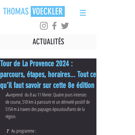
THOMAS
VOECKLER
ACTUALITÉS
Tour de La Provence 2024 :
parcours, étapes, horaires... Tout ce
qu’il faut savoir sur cette 8e édition
🚴‍reprend  du 8 au 11 février. Quatre jours intenses 
de course, 510 km à parcourir et un dénivelé positif de 
5154 m à travers des paysages époustouflants de la 
région.
🚩 Au programme :