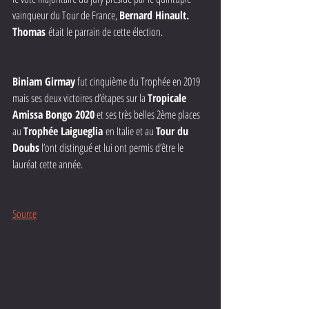
vainqueur du Tour de France, 
Bernard Hinault. 
Thomas 
était le parrain de cette élection.
Biniam Girmay
 fut cinquième du Trophée en 2019 
mais ses deux victoires d’étapes sur la 
Tropicale 
Amissa Bongo 2020
 et ses très belles 2ème places 
au 
Trophée Laigueglia 
en Italie et au 
Tour du 
Doubs
 l’ont distingué et lui ont permis d’être le 
lauréat cette année.
Source