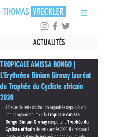
THOMAS
VOECKLER
ACTUALITÉS
TROPICALE AMISSA BONGO |
L’Erythréen Biniam Girmay lauréat
du Trophée du Cycliste africain
2020
À l’issue de cette distinction organisée depuis 9 ans 
par les organisateurs de la 
Tropicale Amissa 
Bongo
, 
Biniam Girmay
 remporte le 
Trophée du 
Cycliste africain
 de cette année 2020. Il a remporté 
le vote majoritaire du jury présidé par le quintuple 