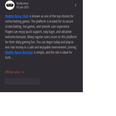
Reddy Anna
03 juin 2025
Reddy Anna Club
 is known as one of the top choices for 
online betting games. The platform is trusted for its secure 
cricket betting, live games, and smooth user experience. 
Players can enjoy quick support, easy login, and attractive 
welcome bonuses. Many regular users count on this platform 
for their daily gaming fun. You can begin today and play to 
win real money in a safe and enjoyable environment. Joining 
Reddy Anna Betting
 is simple, and the site is ideal for 
both…
Afficher plus
J'aime
Répondre