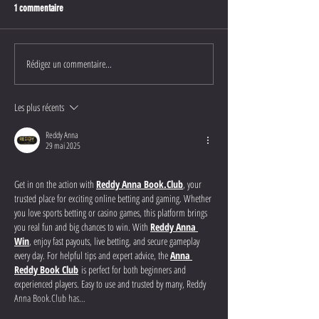
1 commentaire
Rédigez un commentaire...
Les plus récents
Reddy Anna
29 mai 2025
Get in on the action with 
Reddy Anna 
Book.Club
, your 
trusted place for exciting online betting and gaming. Whether 
you love sports betting or casino games, this platform brings 
you real fun and big chances to win. With 
Reddy Anna 
Win
, enjoy fast payouts, live betting, and secure gameplay 
every day. For helpful tips and expert advice, the 
Anna 
Reddy Book Club
 is perfect for both beginners and 
experienced players. Easy to use and trusted by many, Reddy 
Anna 
Book.Club
 has…