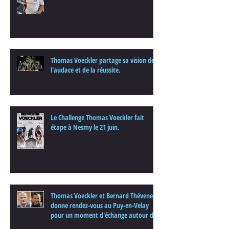
Thomas Voeckler partage sa vision de
l'audace et de la réussite.
Le Challenge Thomas Voeckler fait
étape à Nesmy le 21 juin.
Thomas Voeckler et Bernard Thévenet
donne rendez-vous au Puy-en-Velay
pour un moment d'échange autour du
cyclisme