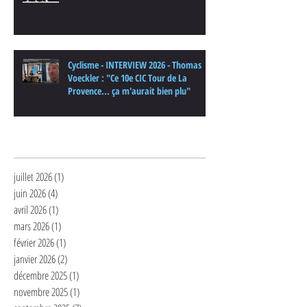
Cyclisme - INTERVIEW 2026 - Thomas
Voeckler : "Ce 10e CIC Tour de La
Provence... ça m'aurait bien plu"
Archives
juillet 2026
(1)
1 post
juin 2026
(4)
4 posts
avril 2026
(1)
1 post
mars 2026
(1)
1 post
février 2026
(1)
1 post
janvier 2026
(2)
2 posts
décembre 2025
(1)
1 post
novembre 2025
(1)
1 post