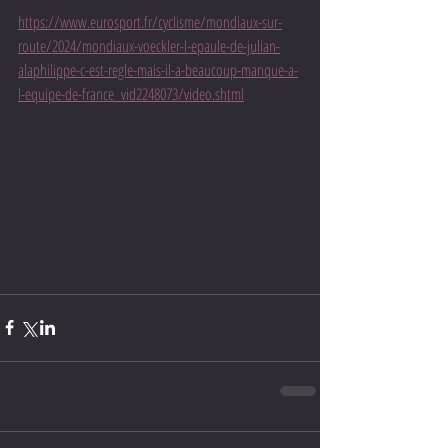
https://www.eurosport.fr/cyclisme/mondiaux-sur-
route/2024/mondiaux-voeckler-l-epaule-de-julian-
alaphilippe-c-est-regle-mais-il-a-beaucoup-manque-a-
l-equipe-de-france_vid2248073/video.shtml