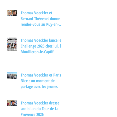
Thomas Voeckler et
Bernard Thévenet donne
rendez-vous au Puy-en-
Velay pour un moment
d'échange autour du
Thomas Voeckler lance le
cyclisme
Challenge 2026 chez lui, à
Mouilleron-le-Captif.
Thomas Voeckler et Paris-
Nice : un moment de
partage avec les jeunes
Thomas Voeckler dresse
son bilan du Tour de La
Provence 2026