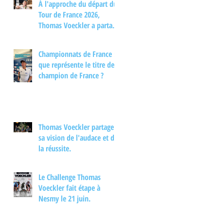
À l'approche du départ du
Tour de France 2026,
Thomas Voeckler a partagé
son regard sur les
principaux enjeux de cette
Championnats de France :
nouvelle édition dans une
que représente le titre de
interview.
champion de France ?
Thomas Voeckler partage
sa vision de l'audace et de
la réussite.
Le Challenge Thomas
Voeckler fait étape à
Nesmy le 21 juin.