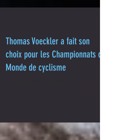
22 sept. 2021
Thomas Voeckler a fait son
choix pour les Championnats du
Monde de cyclisme
La composition finale de l’équipe de France a été confirmée
ce mardi. Julian Alaphillipe sera le fer de lance de cette course.
Thomas...