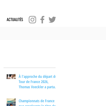
ACTUALITÉS
Posts Récents
À l'approche du départ du
Tour de France 2026,
Thomas Voeckler a partagé
son regard sur les
principaux enjeux de cette
Championnats de France :
nouvelle édition dans une