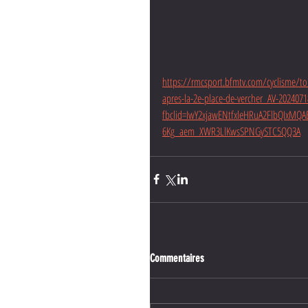
https://rmcsport.bfmtv.com/cyclisme/tou
apres-la-2e-place-de-vercher_AV-202407
fbclid=IwY2xjawENtfxleHRuA2FlbQIx
6Kg_aem_XWR3LlKwsSPNGySTC5QQ3A
Commentaires