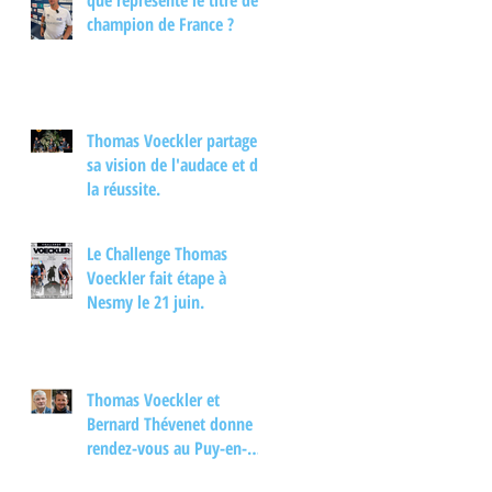
que représente le titre de
interview.
champion de France ?
Thomas Voeckler partage
sa vision de l'audace et de
la réussite.
Le Challenge Thomas
Voeckler fait étape à
Nesmy le 21 juin.
Thomas Voeckler et
Bernard Thévenet donne
rendez-vous au Puy-en-
Velay pour un moment