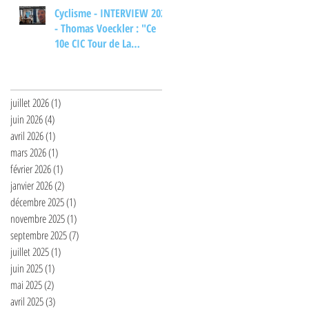
Cyclisme - INTERVIEW 2026
- Thomas Voeckler : "Ce
10e CIC Tour de La
Provence... ça m'aurait
Archives
bien plu"
juillet 2026
(1)
1 post
juin 2026
(4)
4 posts
avril 2026
(1)
1 post
mars 2026
(1)
1 post
février 2026
(1)
1 post
janvier 2026
(2)
2 posts
décembre 2025
(1)
1 post
novembre 2025
(1)
1 post
septembre 2025
(7)
7 posts
juillet 2025
(1)
1 post
juin 2025
(1)
1 post
mai 2025
(2)
2 posts
avril 2025
(3)
3 posts