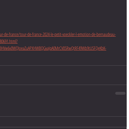
r-de-france/tour-de-france-2024-le-petit-voeckler-l-emotion-de-bernaudeau-
180691.html?
MQABHVw6v0WQIoeaZuAPXHWBQGvaJqA0MrCV0SRwQtRF49Wb9tUSFQeKbK-