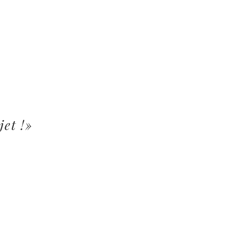
jet !»