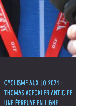
31 oct. 2023
CYCLISME AUX JO 2024 :