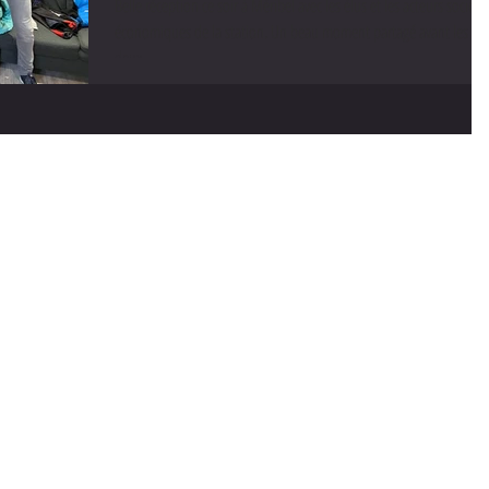
Belle réception ce soir à Méribel avec les élus et les acteurs socio-
économiques de la station. Un beau moment partagé avant les
deux...