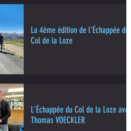
22 août 2022
La 4ème édition de l'Échappée du
Col de la Loze
Après une belle première édition de la Boucle Méribel/Col de la
Loze samedi 20 août, retour sur la quatrième édition de l’Echappé
du Col...
21 août 2022
L'Échappée du Col de la Loze ave
Thomas VOECKLER