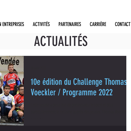
N ENTREPRISES
ACTIVITÉS
PARTENAIRES
CARRIÈRE
CONTACT
ACTUALITÉS
30 août 2022
10e édition du Challenge Thomas
Voeckler / Programme 2022
Cette course a pour but de promouvoir le sport et plus
particulièrement le cyclisme auprès des jeunes. Thomas Voeckler
parraine...