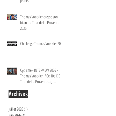
jeunes
Thomas Voeckler dresse son
bilan du Tour de La Provence
2026
Challenge Thomas Voeckler 2026
Cyclisme - INTERVIEW 2026 -
Thomas Voeckler : "Ce 10e CIC
Tour de La Provence... ça
m'aurait bien plu"
Archives
juillet 2026
(1)
1 post
juin 2026
(4)
4 posts