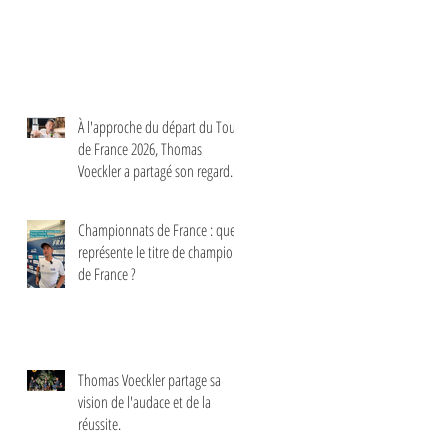
À l'approche du départ du Tour
de France 2026, Thomas
Voeckler a partagé son regard
sur les principaux enjeux de
cette nouvelle édition dans une
Championnats de France : que
interview.
représente le titre de champion
de France ?
Thomas Voeckler partage sa
vision de l'audace et de la
réussite.