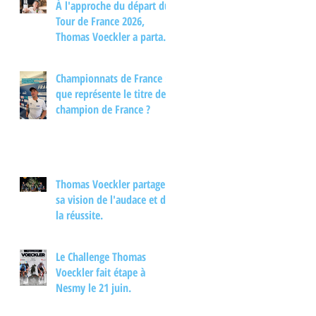
À l'approche du départ du
Tour de France 2026,
Thomas Voeckler a partagé
son regard sur les
principaux enjeux de cette
Championnats de France :
nouvelle édition dans une
que représente le titre de
interview.
champion de France ?
Thomas Voeckler partage
sa vision de l'audace et de
la réussite.
Le Challenge Thomas
Voeckler fait étape à
Nesmy le 21 juin.