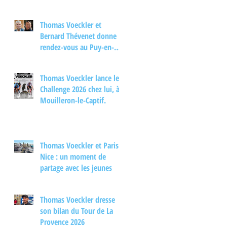
Thomas Voeckler et
Bernard Thévenet donne
rendez-vous au Puy-en-
Velay pour un moment
d'échange autour du
Thomas Voeckler lance le
cyclisme
Challenge 2026 chez lui, à
Mouilleron-le-Captif.
Thomas Voeckler et Paris-
Nice : un moment de
partage avec les jeunes
Thomas Voeckler dresse
son bilan du Tour de La
Provence 2026