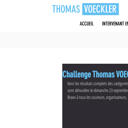
THOMAS
VOECKLER
ACCUEIL
INTERVENANT E
Challenge Thomas VOEC
Voici les résultats complets des catégor
sont déroulées le dimanche 23 septembre
Bravo à tous les coureurs, organisateurs, 