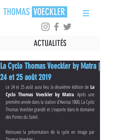
THOMAS
VOECKLER
ACTUALITÉS
La Cyclo Thomas Voeckler by Matra |
24 et 25 août 2019
Le 24 et 25 août aura lieu la deuxième édition de 
La 
Cyclo Thomas Voeckler by Matra
. Après une 
première année dans la station d'Avoriaz 1800, La Cyclo 
Thomas Voeckler grandit et s'exporte dans le domaine 
des Portes du Soleil.
Retrouvez la présentation de la cyclo en image par 
Thomas Voeckler :