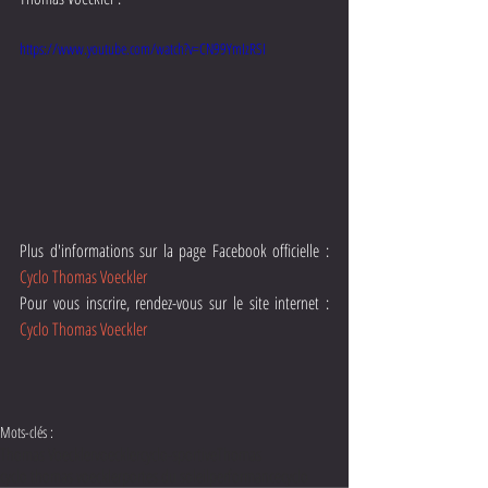
https://www.youtube.com/watch?v=CN99YmIzRSI
Plus d'informations sur la page Facebook officielle : 
Cyclo Thomas Voeckler
Pour vous inscrire, rendez-vous sur le site internet : 
Cyclo Thomas Voeckler
Mots-clés :
Thomas Voeckler
voeckler
cyclo-sportive
Thomas
cyclo thomas voeckler
portes du soleil
performance
cyclo