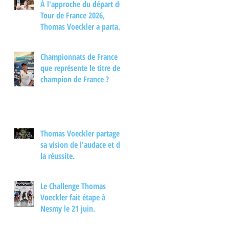
À l'approche du départ du
Tour de France 2026,
Thomas Voeckler a partagé
son regard sur les
principaux enjeux de cette
Championnats de France :
nouvelle édition dans une
que représente le titre de
interview.
champion de France ?
Thomas Voeckler partage
sa vision de l'audace et de
la réussite.
Le Challenge Thomas
Voeckler fait étape à
Nesmy le 21 juin.