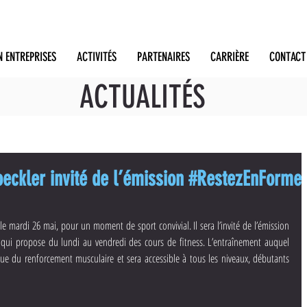
N ENTREPRISES
ACTIVITÉS
PARTENAIRES
CARRIÈRE
CONTACT
ACTUALITÉS
eckler invité de l’émission #RestezEnForme
 sera sur vos écrans le mardi 26 mai, pour un moment de sport convivial. Il sera l’invité de l’émission 
 qui propose du lundi au vendredi des cours de fitness. L’entraînement auquel 
ue du renforcement musculaire et sera accessible à tous les niveaux, débutants 