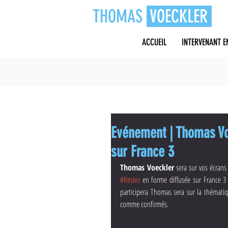
THOMAS
VOECKLER
ACCUEIL
INTERVENANT E
Evénement | Thomas Vo
sur France 3
Thomas Voeckler
#Restez
 en forme diffusée sur France 3
participera Thomas sera sur la thématiq
comme confirmés.