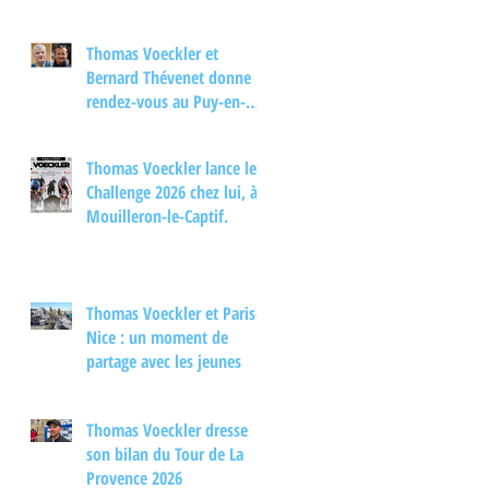
Thomas Voeckler et
Bernard Thévenet donne
rendez-vous au Puy-en-
Velay pour un moment
d'échange autour du
Thomas Voeckler lance le
cyclisme
Challenge 2026 chez lui, à
Mouilleron-le-Captif.
Thomas Voeckler et Paris-
Nice : un moment de
partage avec les jeunes
Thomas Voeckler dresse
son bilan du Tour de La
Provence 2026