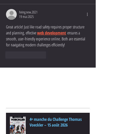
hiring.new.2021
19 mai 2025
Great article! Just like road safety requires proper structure 
and planning, effective 
web development
 ensures a 
smooth, user-friendly experience online. Both are essential 
for navigating modern challenges efficiently!
J'aime
Répondre
Posts Récents
4ᵉ manche du Challenge Thomas
Voeckler – 15 août 2026