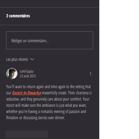
2 commentaires
Rédigez un commentaire...
Les plus récents
sahil Gupta
23 août 2025
You'll want to return again and time again to the setting that 
our 
Escort in Dwarka
 masterfully create. Their charisma is 
seductive, and they genuinely care about your comfort. Your 
escort will make sure the ambiance is just what you want, 
whether you're having a romantic evening of passion and 
flirtation or discussing stories over dinner. 
J'aime
Répondre