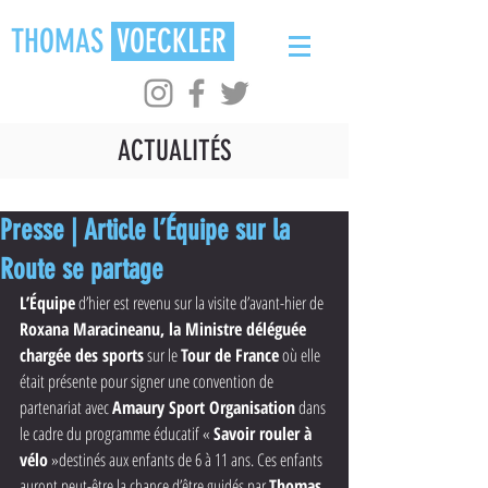
THOMAS
VOECKLER
ACTUALITÉS
Presse | Article l’Équipe sur la
Route se partage
L’Équipe
 d’hier est revenu sur la visite d’avant-hier de 
Roxana Maracineanu, la Ministre déléguée 
chargée des sports
 sur le 
Tour de France
 où elle 
était présente pour signer une convention de 
partenariat avec 
Amaury Sport Organisation
 dans 
le cadre du programme éducatif « 
Savoir rouler à 
vélo
 »destinés aux enfants de 6 à 11 ans. Ces enfants 
auront peut-être la chance d’être guidés par 
Thomas 