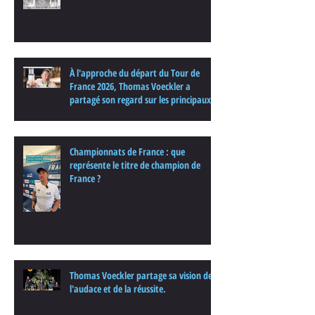
À l'approche du départ du Tour de
France 2026, Thomas Voeckler a
partagé son regard sur les principaux
enjeux de cette nouvelle édition dans
une interview.
Championnats de France : que
représente le titre de champion de
France ?
Thomas Voeckler partage sa vision de
l'audace et de la réussite.