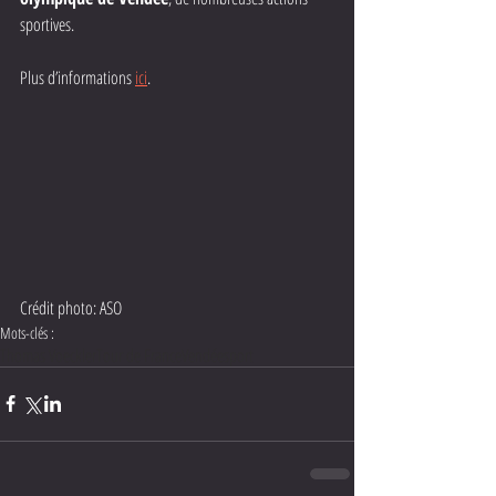
sportives.
Plus d’informations 
ici
.
Crédit photo: ASO
Mots-clés :
Thomas Voeckler
Tour de France
Vendée
sport