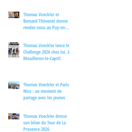
Thomas Voeckler et
Bernard Thévenet donne
rendez-vous au Puy-en-
Velay pour un moment
d'échange autour du
Thomas Voeckler lance le
cyclisme
Challenge 2026 chez lui, à
Mouilleron-le-Captif.
Thomas Voeckler et Paris-
Nice : un moment de
partage avec les jeunes
Thomas Voeckler dresse
son bilan du Tour de La
Provence 2026