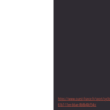
https://www.ouest-france.fr/sport/cycli
61b7-11ee-bbae-8b8b40cf54cc