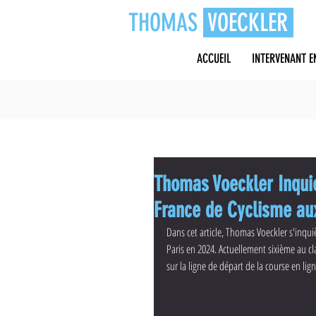
THOMAS
VOECKLER
ACCUEIL
INTERVENANT E
Thomas Voeckler Inquie
France de Cyclisme au
Dans cet article, Thomas Voeckler s'inqui
Paris en 2024. Actuellement sixième au c
sur la ligne de départ de la course en lign