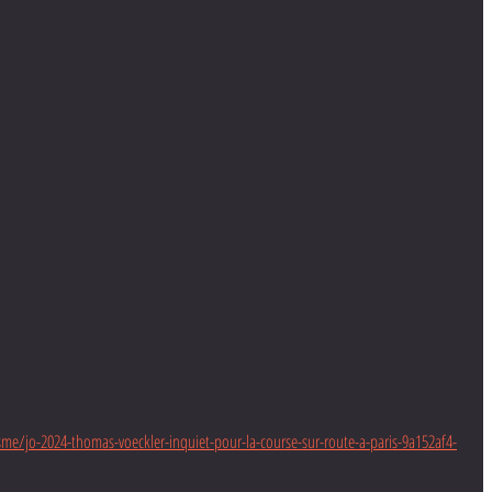
sme/jo-2024-thomas-voeckler-inquiet-pour-la-course-sur-route-a-paris-9a152af4-