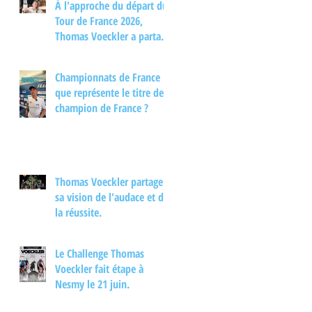
À l'approche du départ du
Tour de France 2026,
Thomas Voeckler a partagé
son regard sur les
principaux enjeux de cette
Championnats de France :
nouvelle édition dans une
que représente le titre de
interview.
champion de France ?
Thomas Voeckler partage
sa vision de l'audace et de
la réussite.
Le Challenge Thomas
Voeckler fait étape à
Nesmy le 21 juin.