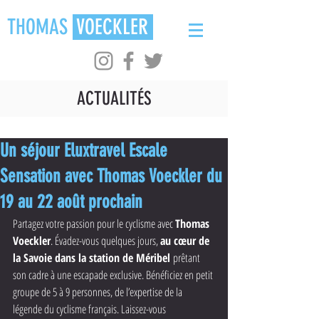
THOMAS
VOECKLER
ACTUALITÉS
Un séjour Eluxtravel Escale
Sensation avec Thomas Voeckler du
19 au 22 août prochain
Partagez votre passion pour le cyclisme avec 
Thomas 
Voeckler
. Évadez-vous quelques jours, 
au cœur de 
la Savoie dans la station de Méribel 
prêtant 
son cadre à une escapade exclusive. Bénéficiez en petit 
groupe de 5 à 9 personnes, de l’expertise de la 
légende du cyclisme français. Laissez-vous 