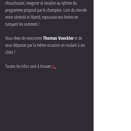
chouchouter, revigorer et renaître au rythme du 
programme proposé par le champion. Loin du monde 
entre sérénité et liberté, repoussez vos limites en 
tutoyant les sommets !
Vous rêvez de rencontrer 
Thomas Voeckler
 et de 
vous dépasser par la même occasion en roulant à ses 
côtés ? 
Toutes les infos sont à trouver 
ici
.