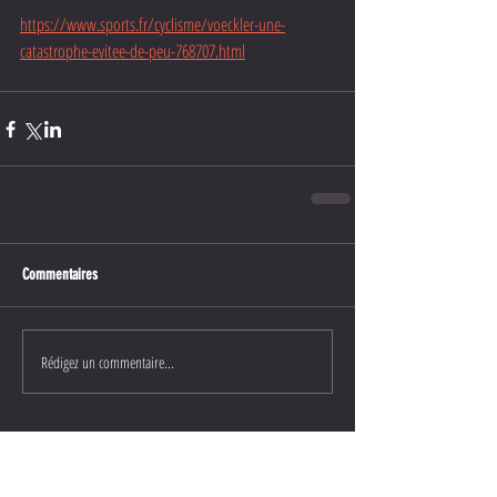
https://www.sports.fr/cyclisme/voeckler-une-
catastrophe-evitee-de-peu-768707.html
Commentaires
Rédigez un commentaire...