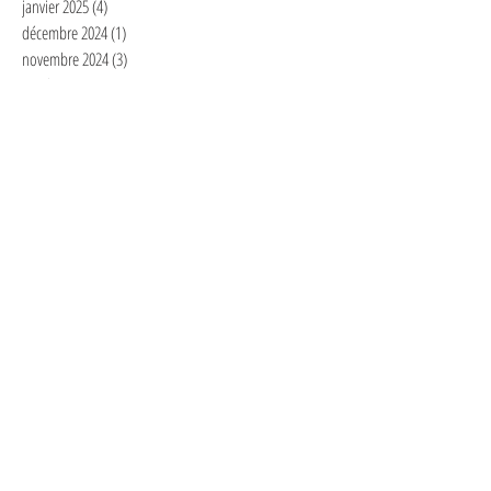
janvier 2025
(4)
4 posts
décembre 2024
(1)
1 post
novembre 2024
(3)
3 posts
octobre 2024
(2)
2 posts
septembre 2024
(2)
2 posts
août 2024
(1)
1 post
juillet 2024
(2)
2 posts
avril 2024
(1)
1 post
mars 2024
(1)
1 post
février 2024
(3)
3 posts
janvier 2024
(4)
4 posts
novembre 2023
(1)
1 post
octobre 2023
(6)
6 posts
septembre 2023
(4)
4 posts
août 2023
(1)
1 post
juillet 2023
(2)
2 posts
juin 2023
(1)
1 post
mai 2023
(1)
1 post
avril 2023
(4)
4 posts