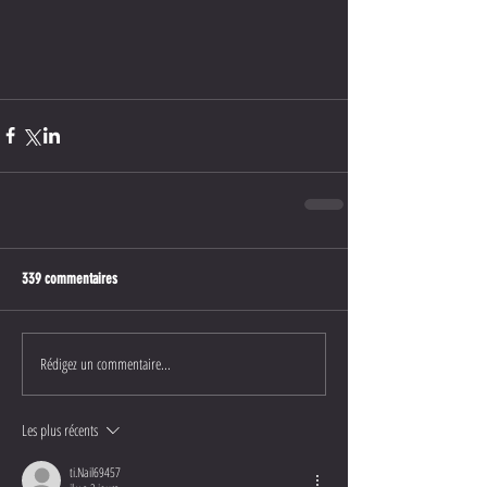
339 commentaires
Rédigez un commentaire...
Les plus récents
ti.Nail69457