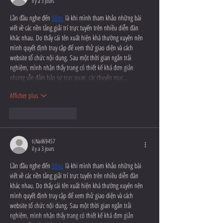
il y a 3 jours
Lần đầu nghe đến 
88go
 là khi mình tham khảo những bài 
viết về các nền tảng giải trí trực tuyến trên nhiều diễn đàn 
khác nhau. Do thấy cái tên xuất hiện khá thường xuyên nên 
mình quyết định truy cập để xem thử giao diện và cách 
website tổ chức nội dung. Sau một thời gian ngắn trải 
nghiệm, mình nhận thấy trang có thiết kế khá đơn giản 
nhưng vẫn đảm bảo sự trực quan, các chuyên mục…
Afficher plus
J'aime
Répondre
ti.Nail69457
il y a 3 jours
Lần đầu nghe đến 
88go
 là khi mình tham khảo những bài 
viết về các nền tảng giải trí trực tuyến trên nhiều diễn đàn 
khác nhau. Do thấy cái tên xuất hiện khá thường xuyên nên 
mình quyết định truy cập để xem thử giao diện và cách 
website tổ chức nội dung. Sau một thời gian ngắn trải 
nghiệm, mình nhận thấy trang có thiết kế khá đơn giản 