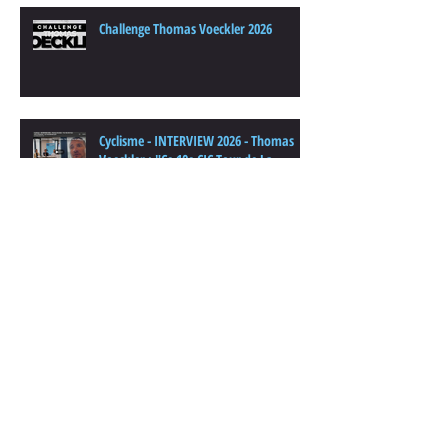
Challenge Thomas Voeckler 2026
Cyclisme - INTERVIEW 2026 - Thomas
Voeckler : "Ce 10e CIC Tour de La
Provence... ça m'aurait bien plu"
Archives
juillet 2026
(1)
1 post
juin 2026
(4)
4 posts
avril 2026
(1)
1 post
mars 2026
(1)
1 post
février 2026
(1)
1 post
janvier 2026
(2)
2 posts
décembre 2025
(1)
1 post