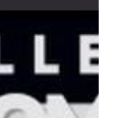
Le 4 juin, à l'occasion de la soirée Prestige 2026 organisée par
le Centre des Jeunes Dirigeants Vendée Bocage, Thomas
Voeckler est intervenu aux côtés d'Alessandra Sublet. Il est
revenu sur les choix, la persévérance et les convictions qui ont
marqué son parcours. Un échange inspirant, où son
expérience du sport de haut niveau fait écho aux défis du
monde de l'entreprise. Découvrez l'article complet :
https://www.informateurjudiciaire.fr/actualites/de-laudace-
a-la-robuste