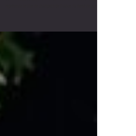
À l'occasion des Championnats de France, disputés à La Tour-
du-Pin du 26 au 29 juin, Thomas Voeckler revient sur ce que
représente le titre de champion de France : la fierté de porter
le maillot bleu-blanc-rouge, mais aussi les responsabilités et
les enjeux qui l'accompagnent tout au long de la saison.
Retrouvez la vidéo réalisée par le CIC :
https://www.facebook.com/watch/?v=1630925238007353