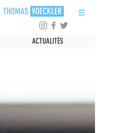
THOMAS
VOECKLER
ACTUALITÉS