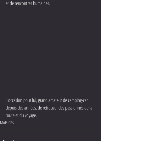
et de rencontres humaines.
L’occasion pour lui, grand amateur de camping-car 
depuis des années, de retrouver des passionnés de la 
route et du voyage.
Mots-clés :
Thomas Voeckler
Cyclisme
voeckler
niort evasion
camping-car