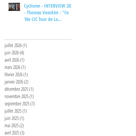
Cyclisme - INTERVIEW 2026
- Thomas Voeckler : "Ce
10e CIC Tour de La
Provence... ça m'aurait
Archives
bien plu"
juillet 2026
(1)
1 post
juin 2026
(4)
4 posts
avril 2026
(1)
1 post
mars 2026
(1)
1 post
février 2026
(1)
1 post
janvier 2026
(2)
2 posts
décembre 2025
(1)
1 post
novembre 2025
(1)
1 post
septembre 2025
(7)
7 posts
juillet 2025
(1)
1 post
juin 2025
(1)
1 post
mai 2025
(2)
2 posts
avril 2025
(3)
3 posts