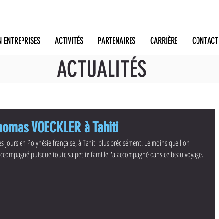
N ENTREPRISES
ACTIVITÉS
PARTENAIRES
CARRIÈRE
CONTACT
ACTUALITÉS
homas VOECKLER à Tahiti
s jours en Polynésie française, à Tahiti plus précisément. Le moins que l'on 
 accompagné puisque toute sa petite famille l'a accompagné dans ce beau voyage.