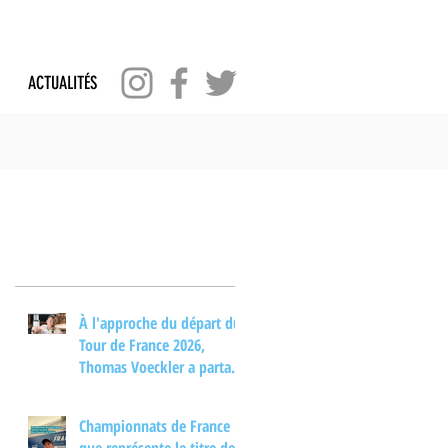
ACTUALITÉS
Posts Récents
À l'approche du départ du
Tour de France 2026,
Thomas Voeckler a partagé
son regard sur les
principaux enjeux de cette
Championnats de France :
nouvelle édition dans une