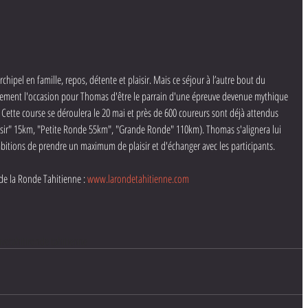
chipel en famille, repos, détente et plaisir. Mais ce séjour à l’autre bout du 
lement l'occasion pour Thomas d'être le parrain d'une épreuve devenue mythique 
. Cette course se déroulera le 20 mai et près de 600 coureurs sont déjà attendus 
oisir" 15km, "Petite Ronde 55km", "Grande Ronde" 110km). Thomas s'alignera lui 
itions de prendre un maximum de plaisir et d'échanger avec les participants. 
 de la Ronde Tahitienne : 
www.larondetahitienne.com
ive
tahiti
ronde tahitienne