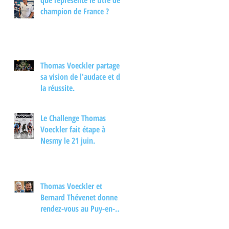
que représente le titre de
interview.
champion de France ?
Thomas Voeckler partage
sa vision de l'audace et de
la réussite.
Le Challenge Thomas
Voeckler fait étape à
Nesmy le 21 juin.
Thomas Voeckler et
Bernard Thévenet donne
rendez-vous au Puy-en-
Velay pour un moment