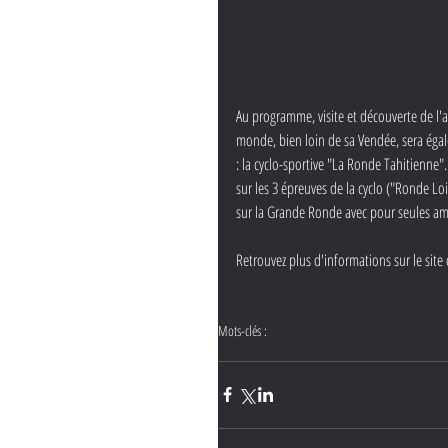
Au programme, visite et découverte de l'ar
monde, bien loin de sa Vendée, sera éga
: la cyclo-sportive "La Ronde Tahitienne"
sur les 3 épreuves de la cyclo ("Ronde L
sur la Grande Ronde avec pour seules amb
Retrouvez plus d'informations sur le site
Mots-clés :
Thomas Voeckler
Cyclisme
voeckler
cyclo-sport