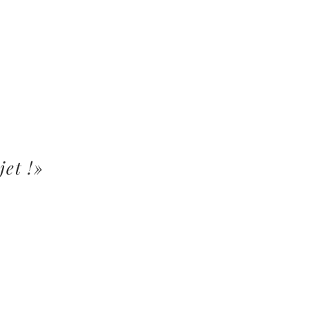
jet !»