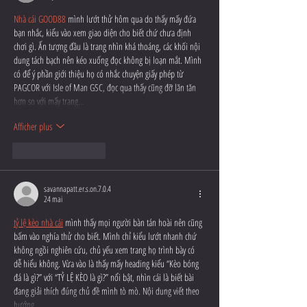
Nhà cái GOOD88
 mình lướt thử hôm qua do thấy mấy đứa 
bạn nhắc, kiểu vào xem giao diện cho biết chứ chưa định 
chơi gì. Ấn tượng đầu là trang nhìn khá thoáng, các khối nội 
dung tách bạch nên kéo xuống đọc không bị loạn mắt. Mình 
có để ý phần giới thiệu họ có nhắc chuyện giấy phép từ 
PAGCOR với Isle of Man GSC, đọc qua thấy cũng đỡ lăn tăn 
hơn so với mấy trang…
Afficher plus
J'aime
Répondre
savannapatt.er.s.on.7.0.4
24 mai
tỷ lệ kèo nhà cái
 mình thấy mọi người bàn tán hoài nên cũng 
bấm vào nghía thử cho biết. Mình chỉ kiểu lướt nhanh chứ 
không ngồi nghiên cứu, chủ yếu xem trang họ trình bày có 
dễ hiểu không. Vừa vào là thấy mấy heading kiểu “Kèo bóng 
đá là gì?” với “TỶ LỆ KÈO là gì?” nổi bật, nhìn cái là biết bài 
đang giải thích đúng chủ đề mình tò mò. Nội dung viết theo 
hướng…