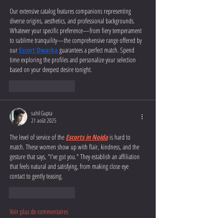
Our extensive catalog features companions representing 
diverse origins, aesthetics, and professional backgrounds. 
Whatever your specific preference—from fiery temperament 
to sublime tranquility—the comprehensive range offered by 
our 
Escort Dwarka
 guarantees a perfect match. Spend 
time exploring the profiles and personalize your selection 
based on your deepest desire tonight.
J'aime
Répondre
sahil Gupta
21 août 2025
The level of service of the 
Escorts in Noida
 is hard to 
match. These women show up with flair, kindness, and the 
gesture that says, "I've got you." They establish an affiliation 
that feels natural and satisfying, from making close eye 
contact to gently teasing. 
J'aime
Répondre
Voir plus de commentaires