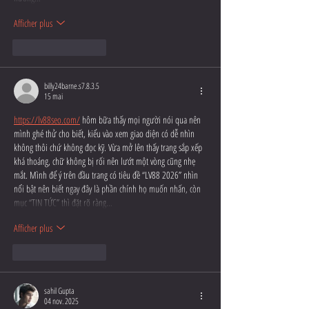
Afficher plus
J'aime
Répondre
billy24barne.s7.8.3.5
15 mai
https://lv88seo.com/
 hôm bữa thấy mọi người nói qua nên 
mình ghé thử cho biết, kiểu vào xem giao diện có dễ nhìn 
không thôi chứ không đọc kỹ. Vừa mở lên thấy trang sắp xếp 
khá thoáng, chữ không bị rối nên lướt một vòng cũng nhẹ 
mắt. Mình để ý trên đầu trang có tiêu đề “LV88 2026” nhìn 
nổi bật nên biết ngay đây là phần chính họ muốn nhấn, còn 
mục “TIN TỨC” thì đặt rõ ràng…
Afficher plus
J'aime
Répondre
sahil Gupta
04 nov. 2025