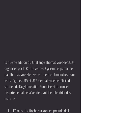
La 12ème édition du Challenge Thomas Voeckler 2024, 
organisée par la Roche Vendée Cyclisme et parrainée 
par Thomas Voeckler, se déroulera en 6 manches pour 
les catégories U15 et U17. Ce challenge bénéficie du 
soutien de l’agglomération Yonnaise et du conseil 
départemental de la Vendée. Voici le calendrier des 
manches :
17 mars - La Roche sur Yon, en prélude de la 