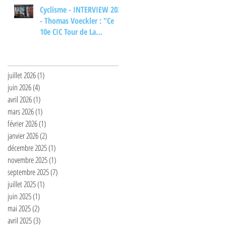
Cyclisme - INTERVIEW 2026
- Thomas Voeckler : "Ce
10e CIC Tour de La
Provence... ça m'aurait
Archives
bien plu"
juillet 2026
(1)
1 post
juin 2026
(4)
4 posts
avril 2026
(1)
1 post
mars 2026
(1)
1 post
février 2026
(1)
1 post
janvier 2026
(2)
2 posts
décembre 2025
(1)
1 post
novembre 2025
(1)
1 post
septembre 2025
(7)
7 posts
juillet 2025
(1)
1 post
juin 2025
(1)
1 post
mai 2025
(2)
2 posts
avril 2025
(3)
3 posts