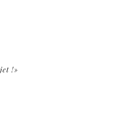
jet !»