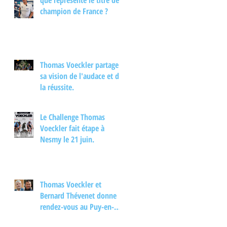
que représente le titre de
interview.
champion de France ?
Thomas Voeckler partage
sa vision de l'audace et de
la réussite.
Le Challenge Thomas
Voeckler fait étape à
Nesmy le 21 juin.
Thomas Voeckler et
Bernard Thévenet donne
rendez-vous au Puy-en-
Velay pour un moment