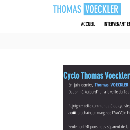
THOMAS
VOECKLER
ACCUEIL
INTERVENANT E
Cyclo Thomas Voeckler 
En juin dernier, 
Thomas VOECKLER
 
Dauphiné. Aujourd’hui, à la veille du Tour
Rejoignez cette communauté de cyclistes 
août
 prochain, en marge de l'Avo'Vélo Fes
Seulement 50 jours nous séparent de la p