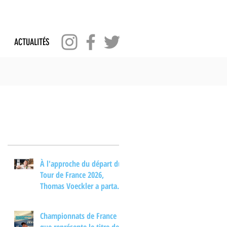
ACTUALITÉS
Posts Récents
À l'approche du départ du
Tour de France 2026,
Thomas Voeckler a partagé
son regard sur les
principaux enjeux de cette
Championnats de France :
nouvelle édition dans une