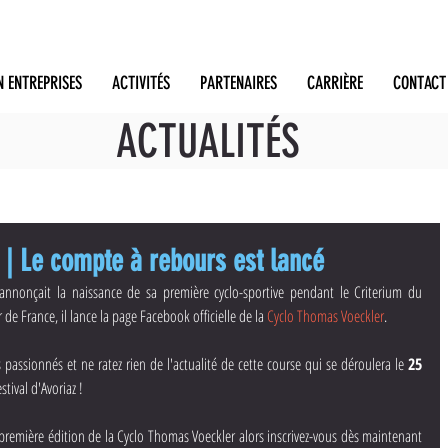
N ENTREPRISES
ACTIVITÉS
PARTENAIRES
CARRIÈRE
CONTACT
ACTUALITÉS
| Le compte à rebours est lancé
annonçait la naissance de sa première cyclo-sportive pendant le Criterium du 
 de France, il lance la page Facebook officielle de la 
Cyclo Thomas Voeckler
.
passionnés et ne ratez rien de l'actualité de cette course qui se déroulera le 
25 
tival d'Avoriaz !
remière édition de la Cyclo Thomas Voeckler alors inscrivez-vous dès maintenant 