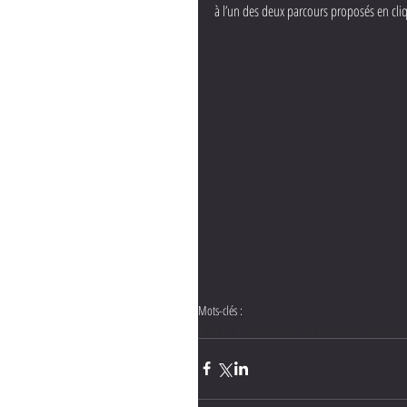
à l’un des deux parcours proposés en cli
Mots-clés :
Thomas Voeckler
cyclo-sportive
cyclo thomas 