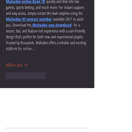
Mahadev online Book ID
 quickly and dive into live 
games, sports betting, and much more. For instant support 
and easy access, simply contact the team anytime using the 
Mahadev ID contact number
 available 24/7 to assist 
you. Download the
Mahadev app download
  for a 
secure, fast, and feature-rich experience with a user-friendly 
design that’s perfect for both new and experienced players. 
Trusted by thousands, Mahadev offers a reliable and exciting 
platform for online…
Afficher plus
J'aime
Répondre
Posts Récents