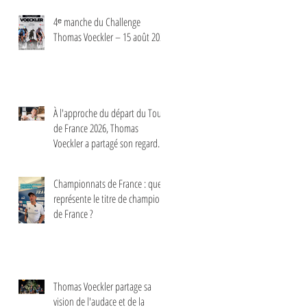
4ᵉ manche du Challenge
Thomas Voeckler – 15 août 2026
À l'approche du départ du Tour
de France 2026, Thomas
Voeckler a partagé son regard
sur les principaux enjeux de
cette nouvelle édition dans une
Championnats de France : que
interview.
représente le titre de champion
de France ?
Thomas Voeckler partage sa
vision de l'audace et de la