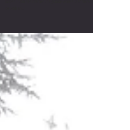
Cyril Dumoulin, gardien de l’Équipe de France de handball, a
lancé sur son site internet une grande vente aux enchères afin
de venir en...