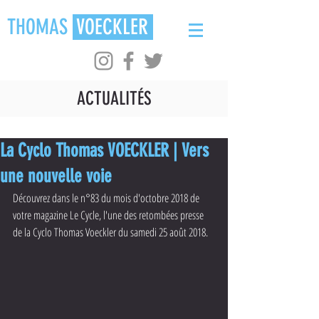
THOMAS
VOECKLER
ACTUALITÉS
La Cyclo Thomas VOECKLER | Vers
une nouvelle voie
Découvrez dans le n°83 du mois d'octobre 2018 de 
votre magazine Le Cycle, l'une des retombées presse 
de la Cyclo Thomas Voeckler du samedi 25 août 2018.