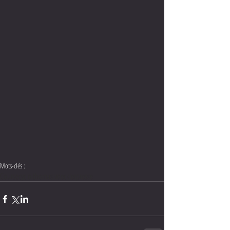
Mots-clés :
Course
cyclo thomas voeckler
presse