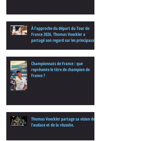
À l'approche du départ du Tour de
France 2026, Thomas Voeckler a
partagé son regard sur les principaux
enjeux de cette nouvelle édition dans
une interview.
Championnats de France : que
représente le titre de champion de
France ?
Thomas Voeckler partage sa vision de
l'audace et de la réussite.