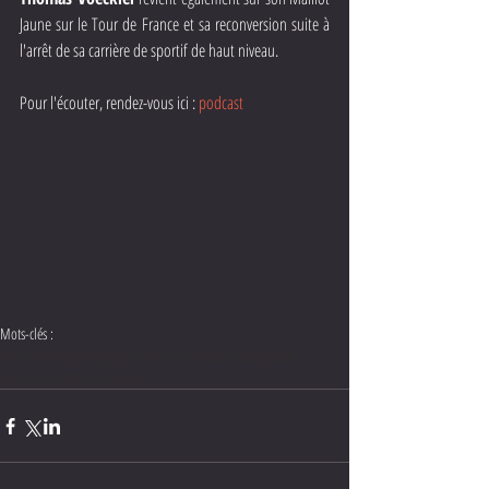
Jaune sur le Tour de France et sa reconversion suite à 
l'arrêt de sa carrière de sportif de haut niveau.
Pour l'écouter, rendez-vous ici : 
podcast
Mots-clés :
Thomas Voeckler
Cyclisme
Tour de France
maillot jaune
interview
histoire
parcours