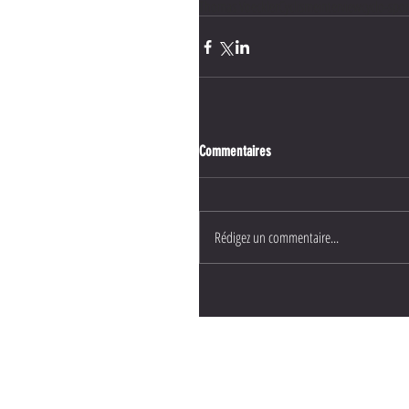
Thomas Voeckler
Cyclisme
interview
cyclo-spor
Commentaires
Rédigez un commentaire...