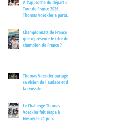
À l'approche du départ du
Tour de France 2026,
Thomas Voeckler a partagé
son regard sur les
principaux enjeux de cette
Championnats de France :
nouvelle édition dans une
que représente le titre de
interview.
champion de France ?
Thomas Voeckler partage
sa vision de l'audace et de
la réussite.
Le Challenge Thomas
Voeckler fait étape à
Nesmy le 21 juin.