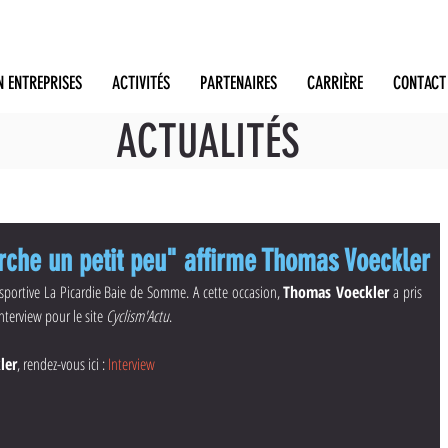
N ENTREPRISES
ACTIVITÉS
PARTENAIRES
CARRIÈRE
CONTACT
ACTUALITÉS
rche un petit peu" affirme Thomas Voeckler
-sportive La Picardie Baie de Somme. A cette occasion, 
Thomas Voeckler
 a pris 
erview pour le site 
Cyclism'Actu
.
ler
, rendez-vous ici : 
Interview