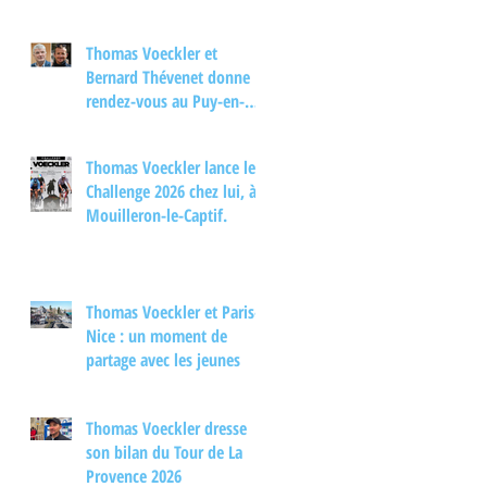
Thomas Voeckler et
Bernard Thévenet donne
rendez-vous au Puy-en-
Velay pour un moment
d'échange autour du
Thomas Voeckler lance le
cyclisme
Challenge 2026 chez lui, à
Mouilleron-le-Captif.
Thomas Voeckler et Paris-
Nice : un moment de
partage avec les jeunes
Thomas Voeckler dresse
son bilan du Tour de La
Provence 2026