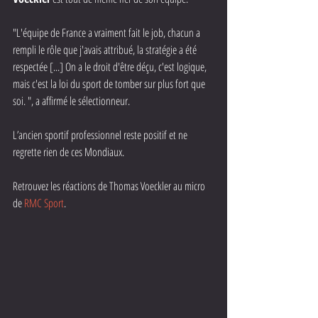
"L'équipe de France a vraiment fait le job, chacun a 
rempli le rôle que j'avais attribué, la stratégie a été 
respectée [...] On a le droit d'être déçu, c'est logique, 
mais c'est la loi du sport de tomber sur plus fort que 
soi. ", a affirmé le sélectionneur.
L’ancien sportif professionnel reste positif et ne 
regrette rien de ces Mondiaux. 
Retrouvez les réactions de Thomas Voeckler au micro 
de 
RMC Sport
.