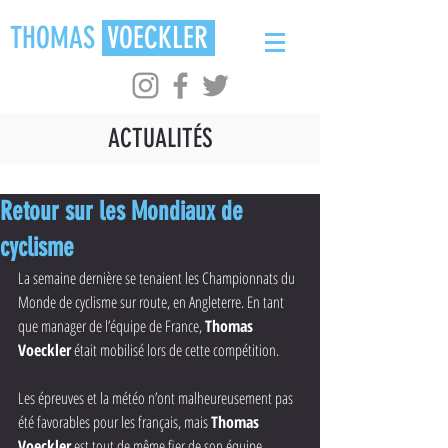
THOMAS
VOECKLER
ACTUALITÉS
Retour sur les Mondiaux de
cyclisme
La semaine dernière se tenaient les Championnats du 
Monde de cyclisme sur route, en Angleterre. En tant 
que manager de l’équipe de France, 
Thomas 
Voeckler
 était mobilisé lors de cette compétition. 
Les épreuves et la météo n’ont malheureusement pas 
été favorables pour les français, mais 
Thomas 
Voeckler
 est tout de même fier de son équipe.