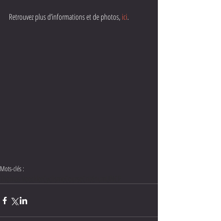
Retrouvez plus d’informations et de photos, 
ici
.
Mots-clés :
Thomas Voeckler
Cyclisme
Course
Critérium
UNCP