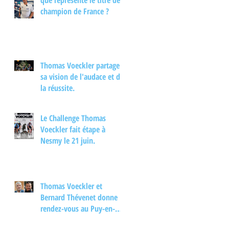
que représente le titre de
interview.
champion de France ?
Thomas Voeckler partage
sa vision de l'audace et de
la réussite.
Le Challenge Thomas
Voeckler fait étape à
Nesmy le 21 juin.
Thomas Voeckler et
Bernard Thévenet donne
rendez-vous au Puy-en-
Velay pour un moment