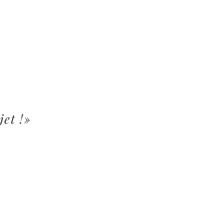
jet !»