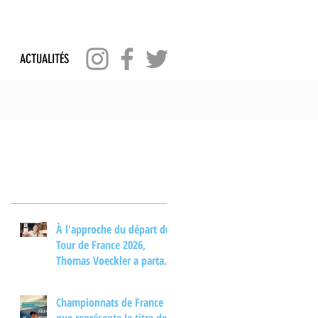
ACTUALITÉS
Posts Récents
À l'approche du départ du
Tour de France 2026,
Thomas Voeckler a partagé
son regard sur les
principaux enjeux de cette
Championnats de France :
nouvelle édition dans une