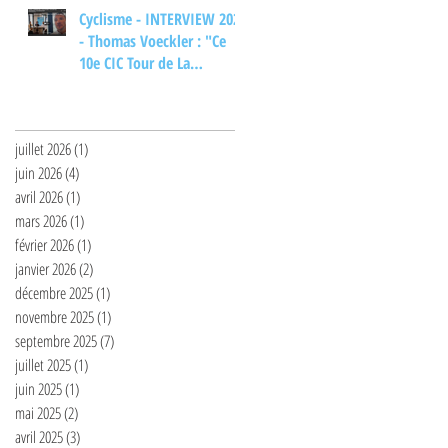
Cyclisme - INTERVIEW 2026
- Thomas Voeckler : "Ce
10e CIC Tour de La
Provence... ça m'aurait
Archives
bien plu"
juillet 2026
(1)
1 post
juin 2026
(4)
4 posts
avril 2026
(1)
1 post
mars 2026
(1)
1 post
février 2026
(1)
1 post
janvier 2026
(2)
2 posts
décembre 2025
(1)
1 post
novembre 2025
(1)
1 post
septembre 2025
(7)
7 posts
juillet 2025
(1)
1 post
juin 2025
(1)
1 post
mai 2025
(2)
2 posts
avril 2025
(3)
3 posts