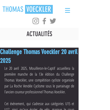
THOMAS
VOECKLER
ACTUALITÉS
Challenge Thomas Voeckler 20 avril
2025
Le 20 avril 2025, Mouilleron-le-Captif accueillera la 
première manche de la 13e édition du Challenge 
Thomas Voeckler, une compétition cycliste organisée 
par La Roche Vendée Cyclisme sous le parrainage de 
l’ancien coureur professionnel Thomas Voeckler. 
Cet événement, qui s’adresse aux catégories U15 et 
U17, ainsi qu’aux écoles de vélo, marque le coup 