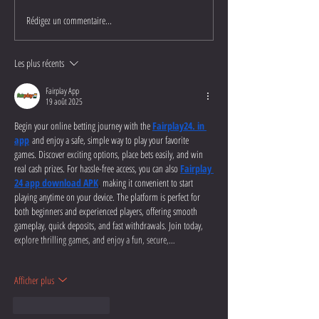
Rédigez un commentaire...
Les plus récents
Fairplay App
19 août 2025
Begin your online betting journey with the 
Fairplay24. in 
app
 and enjoy a safe, simple way to play your favorite 
games. Discover exciting options, place bets easily, and win 
real cash prizes. For hassle-free access, you can also 
Fairplay 
24 app download APK
,
 making it convenient to start 
playing anytime on your device. The platform is perfect for 
both beginners and experienced players, offering smooth 
gameplay, quick deposits, and fast withdrawals. Join today, 
explore thrilling games, and enjoy a fun, secure,…
Afficher plus
J'aime
Répondre