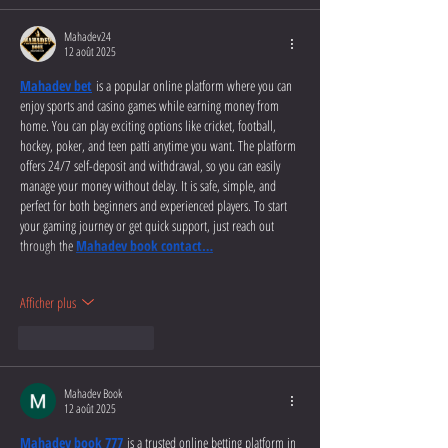
Mahadev24
12 août 2025
Mahadev bet
 is a popular online platform where you can 
enjoy sports and casino games while earning money from 
home. You can play exciting options like cricket, football, 
hockey, poker, and teen patti anytime you want. The platform 
offers 24/7 self-deposit and withdrawal, so you can easily 
manage your money without delay. It is safe, simple, and 
perfect for both beginners and experienced players. To start 
your gaming journey or get quick support, just reach out 
through the 
Mahadev book contact…
Afficher plus
J'aime
Répondre
Mahadev Book
12 août 2025
Mahadev book 777
is a trusted online betting platform in 