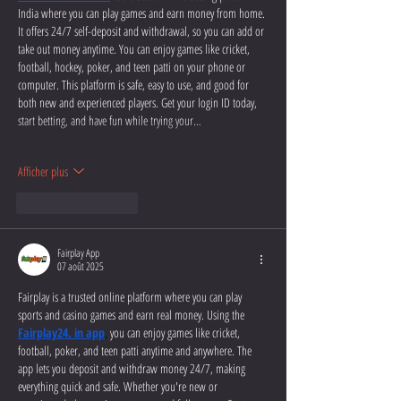
India where you can play games and earn money from home. 
It offers 24/7 self-deposit and withdrawal, so you can add or 
take out money anytime. You can enjoy games like cricket, 
football, hockey, poker, and teen patti on your phone or 
computer. This platform is safe, easy to use, and good for 
both new and experienced players. Get your login ID today, 
start betting, and have fun while trying your…
Afficher plus
J'aime
Répondre
Fairplay App
07 août 2025
Fairplay is a trusted online platform where you can play 
sports and casino games and earn real money. Using the
Fairplay24. in app
,
 you can enjoy games like cricket, 
football, poker, and teen patti anytime and anywhere. The 
app lets you deposit and withdraw money 24/7, making 
everything quick and safe. Whether you're new or 