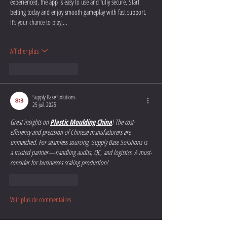
experienced, the app is easy to use and fully secure. Start 
betting today and enjoy smooth gameplay with fast support. 
It’s your chance to play,…
Afficher plus
J'aime
Répondre
Supply Base Solutions
25 juil. 2025
Great insights on 
Plastic Moulding China
! The cost-
efficiency and precision of Chinese manufacturers are 
unmatched. For seamless sourcing, Supply Base Solutions is 
a trusted partner—handling audits, QC, and logistics. A must-
consider for businesses scaling production!
J'aime
Répondre
Voir plus de commentaires