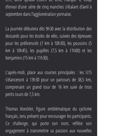
d’envoi d’une série de cinq manches s’étalant d’avril à 
septembre dans l’agglomération yonnaise. 
La journée débutera dès 9h30 avec la distribution des 
dossards pour les écoles de vélo, suivies des épreuves 
pour les prélicenciés (1 km à 10h30), les poussins (5 
km à 10h45), les pupilles (7,5 km à 11h00) et les 
benjamins (15 km à 11h30). 
L’après-midi, place aux courses principales : les U15 
s’élanceront à 13h30 pour un parcours de 38,5 km, 
comprenant un grand tour de 16 km suivi de trois 
petits tours de 7,5 km. 
Thomas Voeckler, figure emblématique du cyclisme 
français, sera présent pour encourager les participants. 
Ce challenge, qui porte son nom, reflète son 
engagement à transmettre sa passion aux nouvelles 