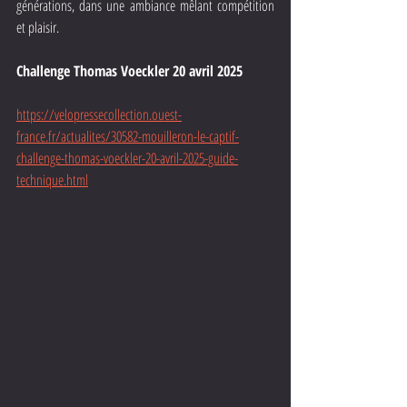
générations, dans une ambiance mêlant compétition 
et plaisir.
Challenge Thomas Voeckler 20 avril 2025
https://velopressecollection.ouest-
france.fr/actualites/30582-mouilleron-le-captif-
challenge-thomas-voeckler-20-avril-2025-guide-
technique.html