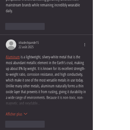
mainstream brands while remaining incredibly wearable 
daily.
J'aime
Répondre
ishadeshpande15
22 août 2025
Aluminum
 is a lightweight, silvery-white metal that is the 
most abundant metallic element in the Earth’s crust, making 
up about 8% by weight. It is known for its excellent strength-
to-weight ratio, corrosion resistance, and high conductivity, 
which make it one of the most versatile metals in use today. 
Unlike many other metals, aluminum naturally forms a thin 
oxide layer that prevents it from rusting, giving it durability in 
a wide range of environments. Because it is non-toxic, non-
magnetic, and recyclable…
Afficher plus
J'aime
Répondre