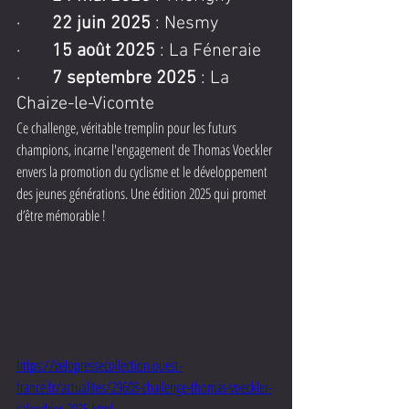
·       
22 juin 2025
 : Nesmy
·       
15 août 2025
 : La Féneraie
·       
7 septembre 2025
 : La 
Chaize-le-Vicomte
Ce challenge, véritable tremplin pour les futurs 
champions, incarne l'engagement de Thomas Voeckler 
envers la promotion du cyclisme et le développement 
des jeunes générations. Une édition 2025 qui promet 
d’être mémorable !
https://velopressecollection.ouest-
france.fr/actualites/29608-challenge-thomas-voeckler-