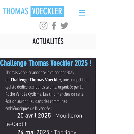
THOMAS
VOECKLER
ACTUALITÉS
Challenge Thomas Voeckler 2025 !
Thomas Voeckler annonce le calendrier 2025 
du 
Challenge Thomas Voeckler
, une compétition 
cycliste dédiée aux jeunes talents, organisée par La 
Roche Vendée Cyclisme. Les cinq manches de cette 
édition auront lieu dans des communes 
emblématiques de la Vendée :
·       
20 avril 2025
 : Mouilleron-
le-Captif
·       
24 mai 2025
 : Thorigny