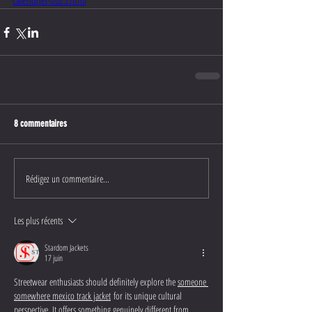
calendrier-2025.html
8 commentaires
Rédigez un commentaire...
Les plus récents
Stardom Jackets
17 juin
Streetwear enthusiasts should definitely explore the 
someone 
somewhere mexico track jacket
 for its unique cultural 
perspective. It offers something genuinely different from 