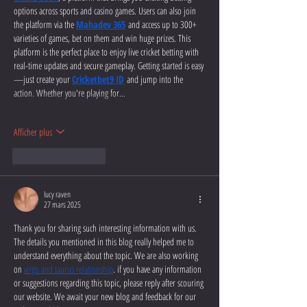
options across sports and casino games. Users can also join 
the platform via the 
Mahadev 365
 and access up to 300+ 
varieties of games, bet on them and win huge prizes. This 
platform is the perfect place to enjoy live cricket betting with 
real-time updates and secure gameplay. Getting started is easy
—just create your 
Cricketbet9 ID
 and jump into the 
action. Whether you're playing for…
Afficher plus
J'aime
Répondre
lucy raven
27 mars 2025
Thank you for sharing such interesting information with us. 
The details you mentioned in this blog really helped me to 
understand everything about the topic. We are also working 
on 
virgo and taurus relationship
. if you have any information 
or suggestions regarding this topic, please reply after scouring 
our website. We await your new blog and feedback for our 