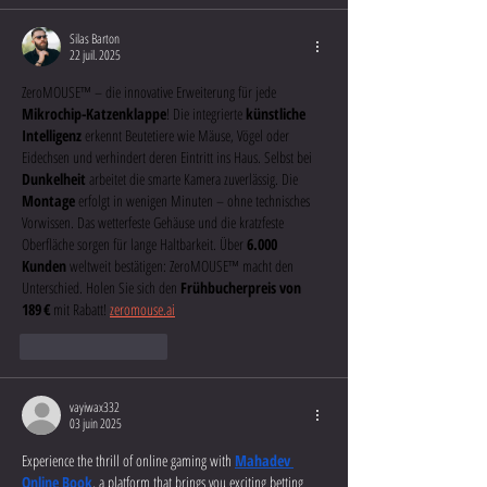
Silas Barton
22 juil. 2025
ZeroMOUSE™ – die innovative Erweiterung für jede 
Mikrochip-Katzenklappe
! Die integrierte 
künstliche 
Intelligenz
 erkennt Beutetiere wie Mäuse, Vögel oder 
Eidechsen und verhindert deren Eintritt ins Haus. Selbst bei 
Dunkelheit
 arbeitet die smarte Kamera zuverlässig. Die 
Montage
 erfolgt in wenigen Minuten – ohne technisches 
Vorwissen. Das wetterfeste Gehäuse und die kratzfeste 
Oberfläche sorgen für lange Haltbarkeit. Über 
6.000 
Kunden
 weltweit bestätigen: ZeroMOUSE™ macht den 
Unterschied. Holen Sie sich den 
Frühbucherpreis von 
189 €
 mit Rabatt! 
zeromouse.ai
J'aime
Répondre
vayiwax332
03 juin 2025
Experience the thrill of online gaming with 
Mahadev 
Online Book
, a platform that brings you exciting betting 