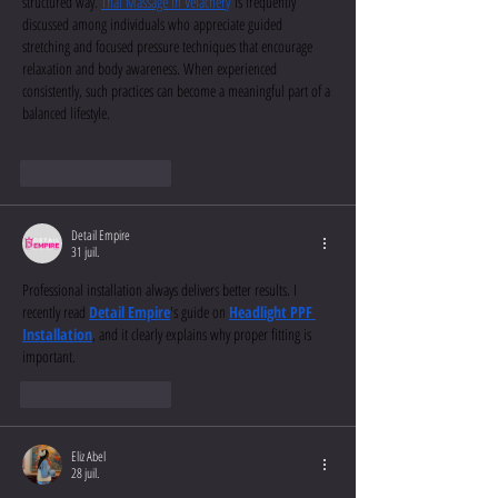
structured way. 
Thai Massage in Velachery
 is frequently 
discussed among individuals who appreciate guided 
stretching and focused pressure techniques that encourage 
relaxation and body awareness. When experienced 
consistently, such practices can become a meaningful part of a 
balanced lifestyle.
J'aime
Répondre
Detail Empire
31 juil.
Professional installation always delivers better results. I 
recently read 
Detail Empire
's guide on 
Headlight PPF 
Installation
, and it clearly explains why proper fitting is 
important.
J'aime
Répondre
Eliz Abel
28 juil.