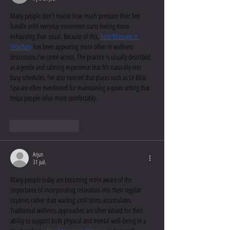
Many people don't realise how much pressure their feet 
handle until everyday movement starts feeling more 
exhausting than usual. Because of this, 
Foot Massage in 
Velachery
 has been appearing more often in wellness 
discussions I’ve come across. The practice is usually described 
as a gentle and calming experience that fits naturally into 
busy schedules. I’ve also noticed that places such as Le Bliss 
Spa are often mentioned for maintaining a quiet setting that 
helps people relax more comfortably. 
J'aime
Répondre
Arjun
31 juil.
Many people today are becoming more aware of the 
importance of incorporating relaxation into their regular 
routines rather than waiting until stress accumulates. 
Traditional wellness approaches are often valued for their 
ability to support both physical and mental well-being in a 