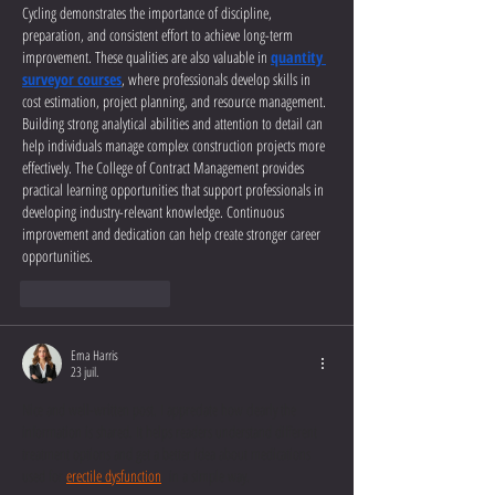
Cycling demonstrates the importance of discipline, 
preparation, and consistent effort to achieve long-term 
improvement. These qualities are also valuable in 
quantity 
surveyor courses
, where professionals develop skills in 
cost estimation, project planning, and resource management. 
Building strong analytical abilities and attention to detail can 
help individuals manage complex construction projects more 
effectively. The College of Contract Management provides 
practical learning opportunities that support professionals in 
developing industry-relevant knowledge. Continuous 
improvement and dedication can help create stronger career 
opportunities.
J'aime
Répondre
Ema Harris
23 juil.
Nice and well-written post. I appreciate how clearly the 
information is shared. It helps readers understand different 
treatment options and get a better idea about medications 
used for 
erectile dysfunction
  in a simple way.