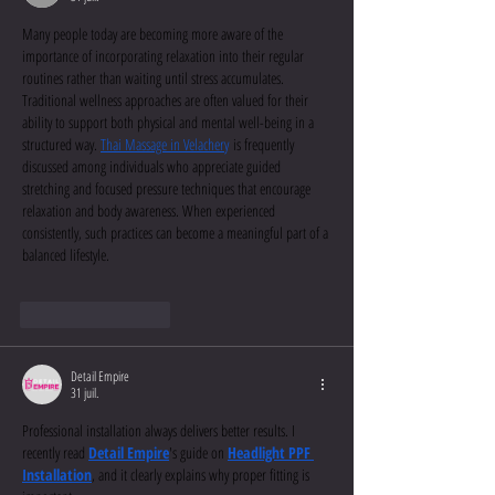
Many people today are becoming more aware of the 
importance of incorporating relaxation into their regular 
routines rather than waiting until stress accumulates. 
Traditional wellness approaches are often valued for their 
ability to support both physical and mental well-being in a 
structured way. 
Thai Massage in Velachery
 is frequently 
discussed among individuals who appreciate guided 
stretching and focused pressure techniques that encourage 
relaxation and body awareness. When experienced 
consistently, such practices can become a meaningful part of a 
balanced lifestyle.
J'aime
Répondre
Detail Empire
31 juil.
Professional installation always delivers better results. I 
recently read 
Detail Empire
's guide on 
Headlight PPF 
Installation
, and it clearly explains why proper fitting is 