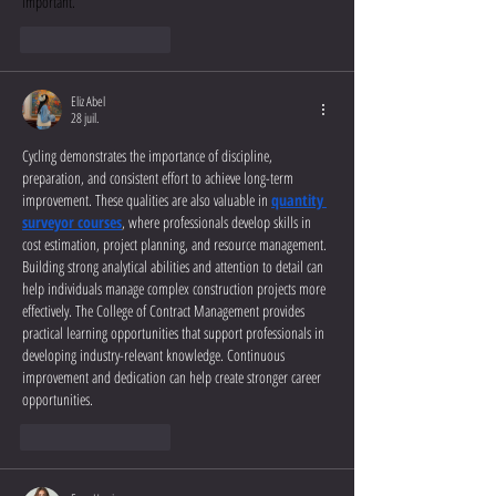
important.
J'aime
Répondre
Eliz Abel
28 juil.
Cycling demonstrates the importance of discipline, 
preparation, and consistent effort to achieve long-term 
improvement. These qualities are also valuable in 
quantity 
surveyor courses
, where professionals develop skills in 
cost estimation, project planning, and resource management. 
Building strong analytical abilities and attention to detail can 
help individuals manage complex construction projects more 
effectively. The College of Contract Management provides 
practical learning opportunities that support professionals in 
developing industry-relevant knowledge. Continuous 
improvement and dedication can help create stronger career 
opportunities.
J'aime
Répondre