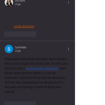
Ema Harris
23 juil.
Nice and well-written post. I appreciate how clearly the 
information is shared. It helps readers understand different 
treatment options and get a better idea about medications 
used for 
erectile dysfunction
  in a simple way.
J'aime
Répondre
Sarath Babu
23 juil.
Many people underestimate how helpful shared relaxation 
time can be for couples living in busy cities. I’ve come across 
discussions about a 
Couple Massage in Anna Nagar
 where 
partners spend quiet time together in a calm spa 
environment. Experiences like that seem less about luxury 
and more about stepping away from everyday stress for a 
short while and returning to routine life feeling more 
balanced.
J'aime
Répondre