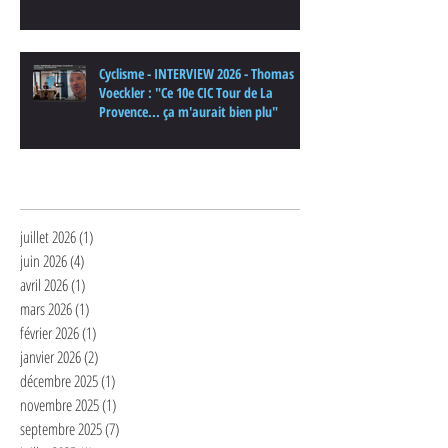
Cyclisme - INTERVIEW 2026 - Thomas
Voeckler : "Ce 10e CIC Tour de La
Provence... ça m'aurait bien plu"
Archives
juillet 2026
(1)
1 post
juin 2026
(4)
4 posts
avril 2026
(1)
1 post
mars 2026
(1)
1 post
février 2026
(1)
1 post
janvier 2026
(2)
2 posts
décembre 2025
(1)
1 post
novembre 2025
(1)
1 post
septembre 2025
(7)
7 posts