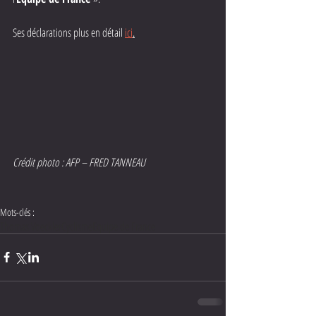
Ses déclarations plus en détail 
ici
.
Crédit photo : AFP – FRED TANNEAU
Mots-clés :
Thomas Voeckler
Cyclisme
Equipe de France