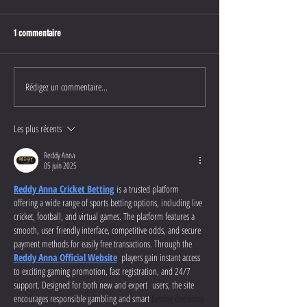
1 commentaire
Rédigez un commentaire...
Les plus récents
Reddy Anna
05 juin 2025
Reddy Anna Cricket Betting
 is a trusted platform 
offering a wide range of sports betting options, including live 
cricket, football, and virtual games. The platform features a 
smooth, user friendly interface, competitive odds, and secure 
payment methods for easily free transactions. Through the 
Reddy Anna Official Website
  players gain instant access 
to exciting gaming promotion, fast registration, and 24/7 
support. Designed for both new and expert  users, the site 
encourages responsible gambling and smart 
betting decisions.